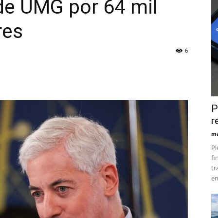
de UMG por 64 mil
res
6
P
r
ma
Pl
fi
tr
en