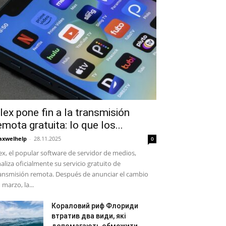
lex pone fin a la transmisión
emota gratuita: lo que los...
xwelhelp
-
28.11.2025
0
ex, el popular software de servidor de medios,
naliza oficialmente su servicio gratuito de
ansmisión remota. Después de anunciar el cambio
 marzo, la...
Кораловий риф Флориди
втратив два види, які