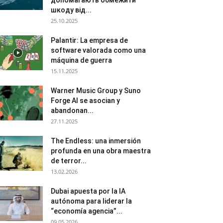
допомагають обмежити
шкоду від...
25.10.2025
Palantir: La empresa de
software valorada como una
máquina de guerra
15.11.2025
Warner Music Group y Suno
Forge AI se asocian y
abandonan...
27.11.2025
The Endless: una inmersión
profunda en una obra maestra
de terror...
13.02.2026
Dubai apuesta por la IA
autónoma para liderar la
“economía agencia”...
09.05.2026