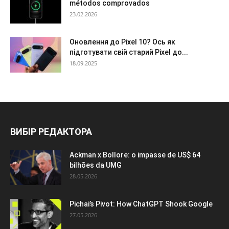
métodos comprovados
23.02.2026
Оновлення до Pixel 10? Ось як
підготувати свій старий Pixel до...
18.09.2025
ВИБІР РЕДАКТОРА
Ackman x Bollore: o impasse de US$ 64
bilhões da UMG
28.05.2026
Pichai’s Pivot: How ChatGPT Shook Google
27.05.2026