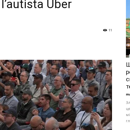
l’autista Uber
11
Ш
р
с
т
ma
Зл
це
мі
гл