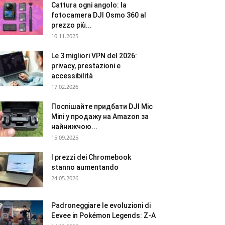
Cattura ogni angolo: la
fotocamera DJI Osmo 360 al
prezzo più...
10.11.2025
Le 3 migliori VPN del 2026:
privacy, prestazioni e
accessibilità
17.02.2026
Поспішайте придбати DJI Mic
Mini у продажу на Amazon за
найнижчою...
15.09.2025
I prezzi dei Chromebook
stanno aumentando
24.05.2026
Padroneggiare le evoluzioni di
Eevee in Pokémon Legends: Z-A