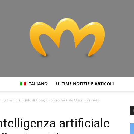
ITALIANO
ULTIME NOTIZIE E ARTICOLI
Miranda
telligenza artificiale di Google contro l’autista Uber licenziato
ntelligenza artificiale