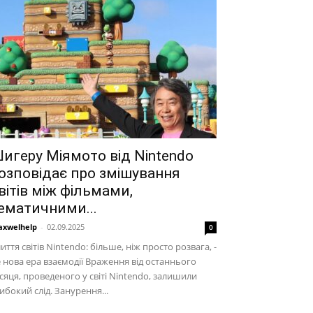
игеру Міямото від Nintendo
озповідає про змішування
вітів між фільмами,
ематичними...
xwelhelp
-
02.09.2025
0
иття світів Nintendo: більше, ніж просто розвага, -
 нова ера взаємодії Враження від останнього
сяця, проведеного у світі Nintendo, залишили
ибокий слід. Занурення...