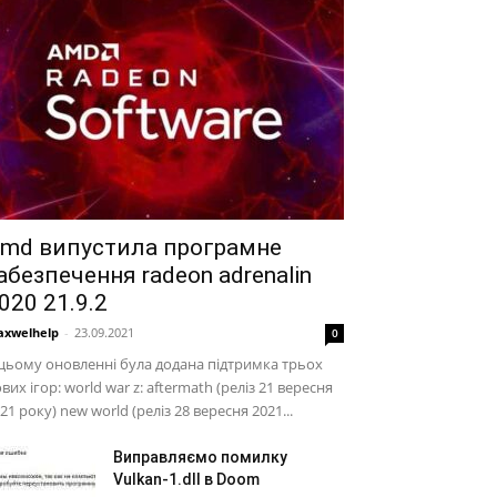
md випустила програмне
абезпечення radeon adrenalin
020 21.9.2
xwelhelp
-
23.09.2021
0
цьому оновленні була додана підтримка трьох
вих ігор: world war z: aftermath (реліз 21 вересня
21 року) new world (реліз 28 вересня 2021...
Виправляємо помилку
Vulkan-1.dll в Doom