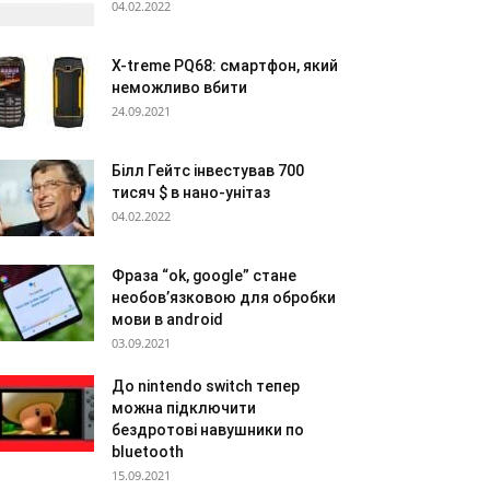
04.02.2022
X-treme PQ68: смартфон, який
неможливо вбити
24.09.2021
Білл Гейтс інвестував 700
тисяч $ в нано-унітаз
04.02.2022
Фраза “ok, google” стане
необов’язковою для обробки
мови в android
03.09.2021
До nintendo switch тепер
можна підключити
бездротові навушники по
bluetooth
15.09.2021