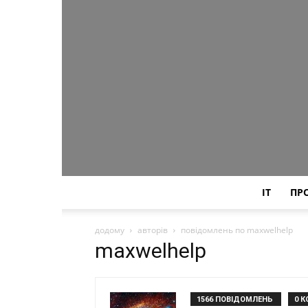
IT
ПР
додому
авторів
повідомлень по maxwelhelp
maxwelhelp
1566 ПОВІДОМЛЕНЬ
0 К