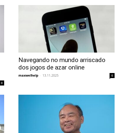
Navegando no mundo arriscado
dos jogos de azar online
maxwelhelp
-
13.11.2025
0
0