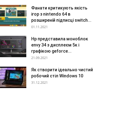
Фанати критикують якість
ігор з nintendo 64 в
розширеній підписці switch...
01.11.2021
Hp представила моноблок
envy 34 з дисплеєм 5к і
графікою geforce...
21.09.2021
Як створити ідеально чистий
робочий стіл Windows 10
31.12.2021