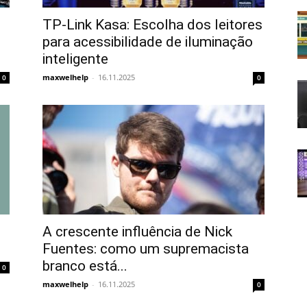
TP-Link Kasa: Escolha dos leitores
para acessibilidade de iluminação
inteligente
maxwelhelp
-
16.11.2025
0
0
A crescente influência de Nick
Fuentes: como um supremacista
branco está...
0
maxwelhelp
-
16.11.2025
0