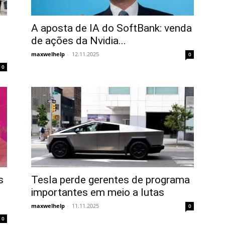
A aposta de IA do SoftBank: venda
de ações da Nvidia...
maxwelhelp
-
12.11.2025
0
0
s
Tesla perde gerentes de programa
importantes em meio a lutas
maxwelhelp
-
11.11.2025
0
0