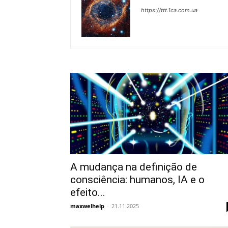
https://ttt.1ca.com.ua
A mudança na definição de
consciência: humanos, IA e o
efeito...
maxwelhelp
-
21.11.2025