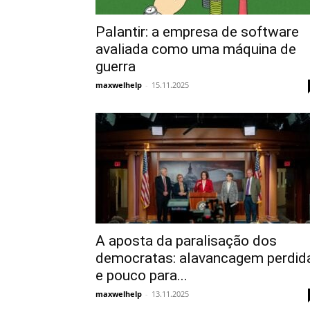
Palantir: a empresa de software
avaliada como uma máquina de
guerra
maxwelhelp
-
15.11.2025
A aposta da paralisação dos
democratas: alavancagem perdid
e pouco para...
maxwelhelp
-
13.11.2025