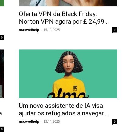
Oferta VPN da Black Friday:
Norton VPN agora por £ 24,99...
maxwelhelp
-
15.11.2025
0
0
Um novo assistente de IA visa
a
ajudar os refugiados a navegar...
maxwelhelp
-
13.11.2025
0
0