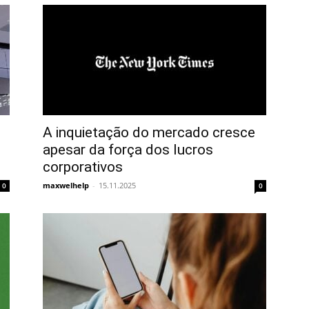
A inquietação do mercado cresce
apesar da força dos lucros
corporativos
maxwelhelp
-
15.11.2025
0
0