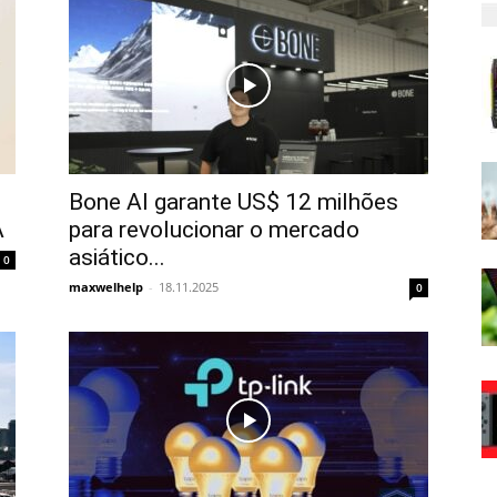
Bone AI garante US$ 12 milhões
A
para revolucionar o mercado
asiático...
0
maxwelhelp
-
18.11.2025
0