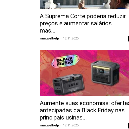
A Suprema Corte poderia reduzir
preços e aumentar salários –
mas...
maxwelhelp
-
12.11.2025
Aumente suas economias: oferta
antecipadas da Black Friday nas
principais usinas...
maxwelhelp
-
12.11.2025