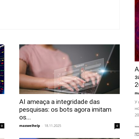
A
з
2
ma
AI ameaça a integridade das
У 
но
pesquisas: os bots agora imitam
20
os...
maxwelhelp
-
18.11.2025
0
0