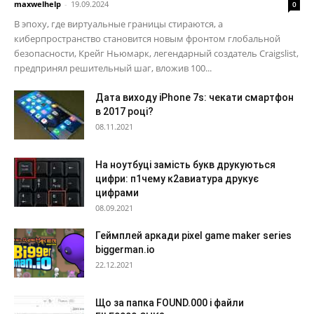
maxwelhelp
-
19.09.2024
0
В эпоху, где виртуальные границы стираются, а
киберпространство становится новым фронтом глобальной
безопасности, Крейг Ньюмарк, легендарный создатель Craigslist,
предпринял решительный шаг, вложив 100...
Дата виходу iPhone 7s: чекати смартфон
в 2017 році?
08.11.2021
На ноутбуці замість букв друкуються
цифри: п1чему к2авиатура друкує
цифрами
08.09.2021
Геймплей аркади pixel game maker series
biggerman.io
22.12.2021
Що за папка FOUND.000 і файли