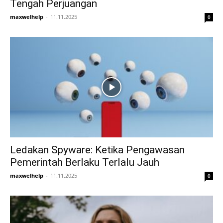
Tengah Perjuangan
maxwelhelp
-
11.11.2025
0
Ledakan Spyware: Ketika Pengawasan
Pemerintah Berlaku Terlalu Jauh
maxwelhelp
-
11.11.2025
0