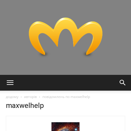
Miranda
додому
авторів
повідомлень по maxwelhelp
maxwelhelp