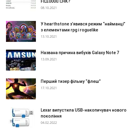
FILE0000.CHK?
08.10.2021
У hearthstone з’явився режим “найманці”
з елементами rpg і roguelike
13.10.2021
Названа причина вибухів Galaxy Note 7
13.09.2021
Перший тизер фільму “флеш”
17.10.2021
Lexar випустила USB-накопичувач нового
покоління
04.02.2022