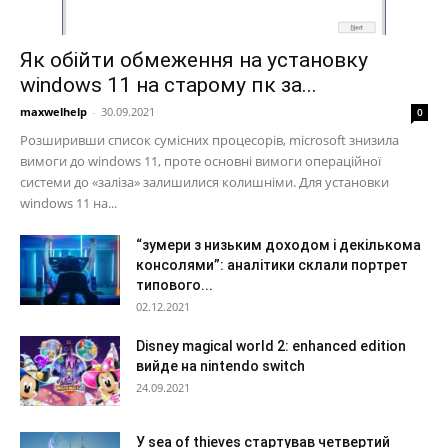
Як обійти обмеження на установку
windows 11 на старому пк за...
maxwelhelp
-
30.09.2021
0
Розширивши список сумісних процесорів, microsoft знизила
вимоги до windows 11, проте основні вимоги операційної
системи до «заліза» залишилися колишніми. Для установки
windows 11 на...
“зумери з низьким доходом і декількома
консолями”: аналітики склали портрет
типового...
02.12.2021
Disney magical world 2: enhanced edition
вийде на nintendo switch
24.09.2021
У sea of thieves стартував четвертий