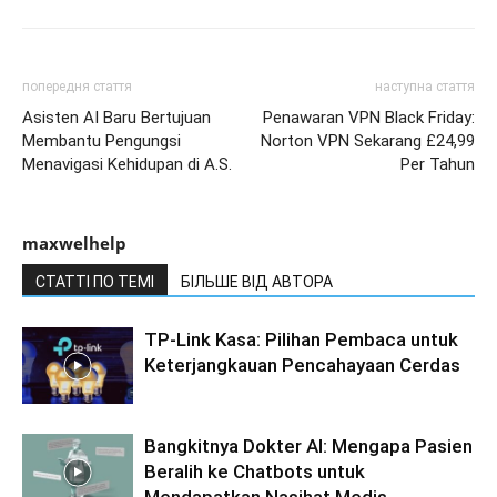
попередня стаття
наступна стаття
Asisten AI Baru Bertujuan
Penawaran VPN Black Friday:
Membantu Pengungsi
Norton VPN Sekarang £24,99
Menavigasi Kehidupan di A.S.
Per Tahun
maxwelhelp
СТАТТІ ПО ТЕМІ
БІЛЬШЕ ВІД АВТОРА
TP-Link Kasa: Pilihan Pembaca untuk
Keterjangkauan Pencahayaan Cerdas
Bangkitnya Dokter AI: Mengapa Pasien
Beralih ke Chatbots untuk