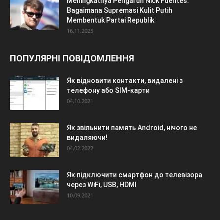
Meningkatnya Pengaruh Nick Fuentes:
Bagaimana Supremasi Kulit Putih
Membentuk Partai Republik
16.11.2025
ПОПУЛЯРНІ ПОВІДОМЛЕННЯ
Як відновити контакти, видалені з
телефону або SIM-карти
04.10.2021
Як звільнити память Android, нічого не
видаляючи!
04.02.2022
Як підключити смартфон до телевізора
через WiFi, USB, HDMI
10.09.2021