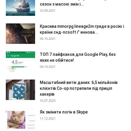
сезон з масою змін і...
23.09.2021
Красива mmorpg lineage2m гряде в росію і
країни снд-ncsoft і” иннова...
06.10.2021
ТОП 7 лайфхаков для Google Play, без
яких не обійтися!
04.10.2021
Масштабний витік даних: 6,5 мільйонів
клієнтів Co-op потрапили під приціл
хакерів
16.07.2025
Як змінити логін в Skype
11.12.2021