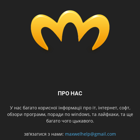
ПРО НАС
У нас багато корисної інформації про іт, інтернет, софт,
обзори программ, поради по windows, та лайфхаки, та ще
багато чого цыкавого.
зв'язатися з нами:
maxwelhelp@gmail.com