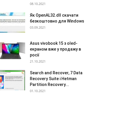
08.10.2021
Як OpenAL32.dll скачати
безкоштовно для Windows
03.09.2021
Asus vivobook 15 з oled-
екраном вже у продажу в
росії
21.10.2021
Search and Recover, 7 Data
Recovery Suite і Hetman
Partition Recovery...
01.10.2021