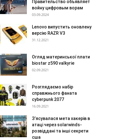
Правительство объявляет
войну цифровым ворам
03.09.2024
Lenovo випустить оновлену
версію RAZR V3
31.12.2021
Огляд материнської плати
biostar z590 valkyrie
02.09.2021
Розглядаємо набір
справжнього фаната
cyberpunk 2077
16.09.2021
З’ясувалася мета хакерів в
атаці через solarwinds-
розвіддані та інші секрети
сша