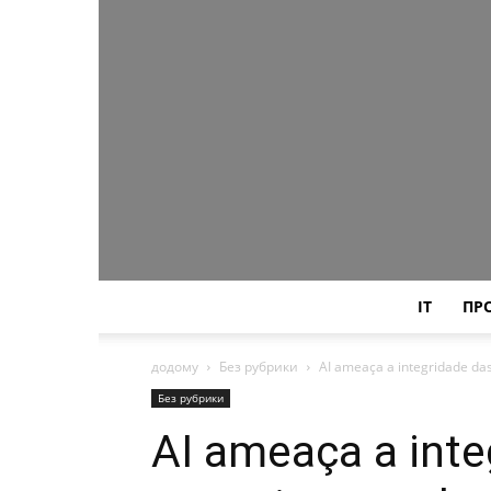
IT
ПР
додому
Без рубрики
AI ameaça a integridade das
Без рубрики
AI ameaça a inte