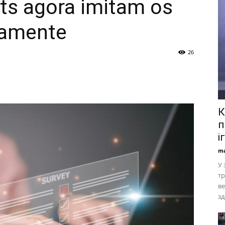
ts agora imitam os
tamente
26
К
п
і
ma
У 
тр
в
зд