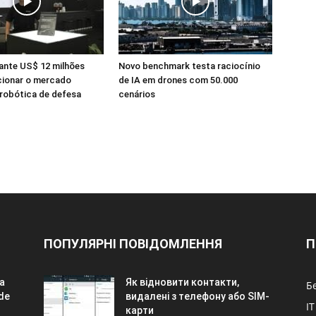
ante US$ 12 milhões
Novo benchmark testa raciocínio
cionar o mercado
de IA em drones com 50.000
 robótica de defesa
cenários
ПОПУЛЯРНІ ПОВІДОМЛЕННЯ
П
a
Як відновити контакти,
Б
de
видалені з телефону або SIM-
IT
карти