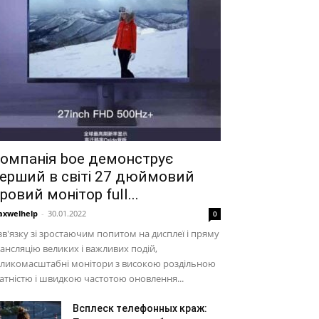
омпанія boe демонструє
ерший в світі 27 дюймовий
гровий монітор full...
xwelhelp
-
30.01.2022
0
зв'язку зі зростаючим попитом на дисплеї і пряму
ансляцію великих і важливих подій,
еликомасштабні монітори з високою роздільною
атністю і швидкою частотою оновлення...
Всплеск телефонных краж: