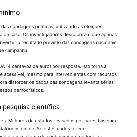
 mínimo
 das sondagens políticas, utilizando as eleições
o de caso. Os investigadores descobriram que apenas
inverter o resultado previsto das sondagens nacionais
l de campanha.
A (4 centavos de euro) por resposta. Isto torna a
e acessível, mesmo para intervenientes com recursos
gora distorcer os dados das sondagens levanta sérias
cessos democráticos.
 pesquisa científica
s. Milhares de estudos revisados ​​por pares baseiam-
taformas online. Se estes dados forem
todo o ecossistema do conhecimento poderá ser