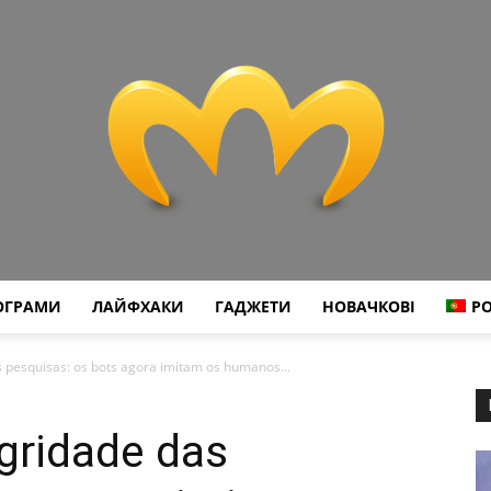
ОГРАМИ
ЛАЙФХАКИ
ГАДЖЕТИ
НОВАЧКОВІ
P
Miranda
 pesquisas: os bots agora imitam os humanos...
gridade das