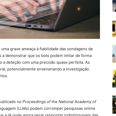
ora uma grave ameaça à fiabilidade das sondagens de
s a demonstrar que os bots podem imitar de forma
o a deteção com uma precisão quase perfeita. As
toral, potencialmente envenenando a investigação
itos.
publicado no
Proceedings of the National Academy of
inguagem (LLMs) podem corromper pesquisas online
e a IA pode agora gerar respostas indistinguíveis das