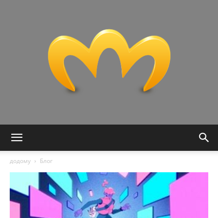
Miranda:
додому
Блог
Análise