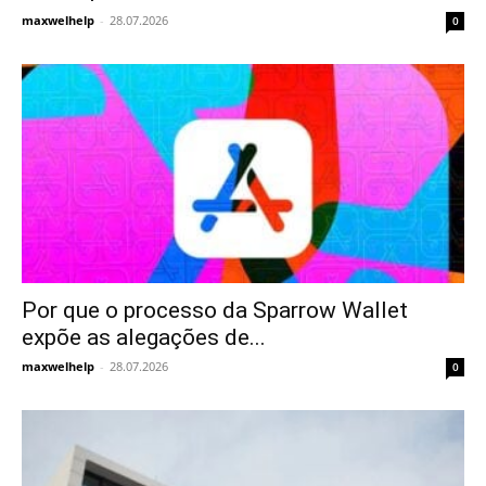
maxwelhelp
-
28.07.2026
0
Por que o processo da Sparrow Wallet
expõe as alegações de...
maxwelhelp
-
28.07.2026
0