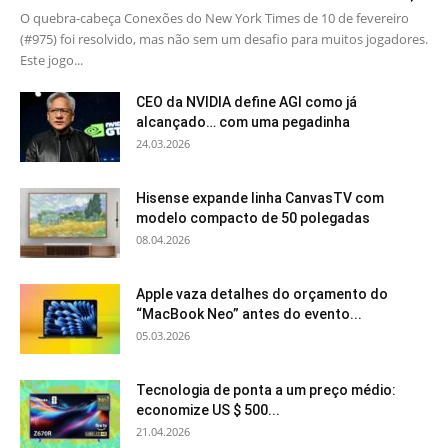
O quebra-cabeça Conexões do New York Times de 10 de fevereiro
(#975) foi resolvido, mas não sem um desafio para muitos jogadores.
Este jogo...
CEO da NVIDIA define AGI como já
alcançado… com uma pegadinha
24.03.2026
Hisense expande linha CanvasTV com
modelo compacto de 50 polegadas
08.04.2026
Apple vaza detalhes do orçamento do
“MacBook Neo” antes do evento...
05.03.2026
Tecnologia de ponta a um preço médio:
economize US $ 500...
21.04.2026