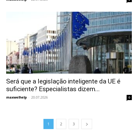
Será que a legislação inteligente da UE é
suficiente? Especialistas dizem...
maxwelhelp
-
20.07.2026
0
1
2
3