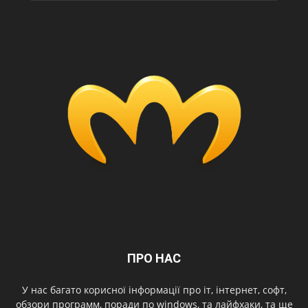
ПРО НАС
У нас багато корисної інформації про іт, інтернет, софт,
обзори программ, поради по windows, та лайфхаки, та ще