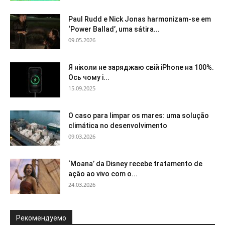
Paul Rudd e Nick Jonas harmonizam-se em
‘Power Ballad’, uma sátira...
09.05.2026
Я ніколи не заряджаю свій iPhone на 100%.
Ось чому і...
15.09.2025
O caso para limpar os mares: uma solução
climática no desenvolvimento
09.03.2026
‘Moana’ da Disney recebe tratamento de
ação ao vivo com o...
24.03.2026
Рекомендуемо