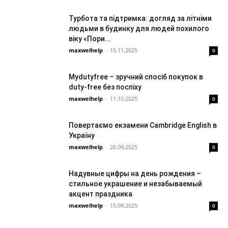
Турбота та підтримка: догляд за літніми
людьми в будинку для людей похилого
віку «Пори...
maxwelhelp
-
15.11.2025
0
Mydutyfree – зручний спосіб покупок в
duty-free без поспіху
maxwelhelp
-
11.10.2025
0
Повертаємо екзамени Cambridge English в
Україну
maxwelhelp
-
26.09.2025
0
Надувные цифры на день рождения –
стильное украшение и незабываемый
акцент праздника
maxwelhelp
-
15.09.2025
0