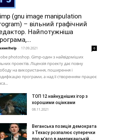
imp (gnu image manipulation
rogram) – вільний графічний
едактор. Найпотужніша
рограма,...
xwelhelp
-
17.09.2021
0
obe photoshop. Gimp-один з найвідоміших
льних проектів. Ліцензія проекту дає повну
ободу на використання, поширення і
дифікацію програми, а над її створенням працює
са...
ТОП 12 найнудніших ігор з
хорошими оцінками
08.11.2021
Веганська позиція демократа
з Техасу розпалює суперечки
про м’ясо в американській...