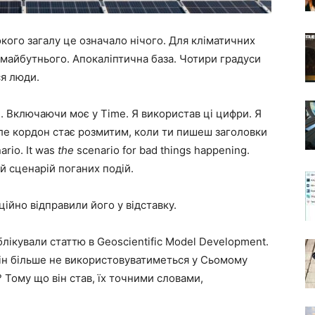
кого загалу це означало нічого. Для кліматичних
 майбутнього. Апокаліптична база. Чотири градуси
ся люди.
. Включаючи моє у Time. Я використав ці цифри. Я
 але кордон стає розмитим, коли ти пишеш заголовки
ario. It was
the
scenario for bad things happening.
ий сценарій поганих подій.
ційно відправили його у відставку.
блікували статтю в Geoscientific Model Development.
Він більше не використовуватиметься у Сьомому
? Тому що він став, їх точними словами,