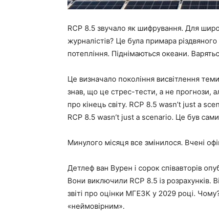
RCP 8.5 звучало як шифрування. Для широ
журналістів? Це була примара різдвяного
потепління. Піднімаються океани. Варять
Це визначало покоління висвітлення теми
знав, що це стрес-тести, а не прогнози,
про кінець світу. RCP 8.5 wasn’t just a scen
RCP 8.5 wasn’t just a scenario. Це був сам
Минулого місяця все змінилося. Вчені офі
Детлеф ван Вурен і сорок співавторів опу
Вони виключили RCP 8.5 із розрахунків. 
звіті про оцінки МГЕЗК у 2029 році. Чому
«неймовірним».