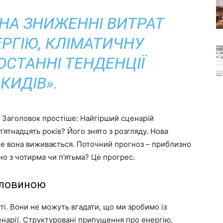
НА ЗНИЖЕННІ ВИТРАТ
ЕРГІЮ, КЛІМАТИЧНУ
ОСТАННІ ТЕНДЕНЦІЇ
КИДІВ».
 Заголовок простіше: Найгірший сценарій
ятнадцять років? Його знято з розгляду. Нова
ле вона виживається. Поточний прогноз – приблизно
но з чотирма чи п’ятьма? Це прогрес.
оловиною
сті. Вони не можуть вгадати, що ми зробимо із
нарії. Структуровані припущення про енергію,