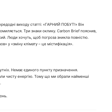
ередодні виходу статті: «ГАРНИЙ ПОБУТ!» Він
омиляється. Три знаки оклику. Carbon Brief пояснив,
кий. Люди хочуть, щоб погроза зникла повністю.
в» у «зміну клімату – це містифікація».
утніх. Немає єдиного пункту призначення.
рали чисту енергію. Тому що ми обрали найменші
.
онь.