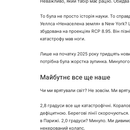
Неважливо, який табір має рацію. Обидва
То була не просто історія науки. То справ
Уеллса «Ненаселена земля» в New York? Ця
збудована на проекціях RCP 8.95. Він піз
катастрофу мав ноги.
Лише на початку 2025 року тридцять нов
потрібна була жорстка зупинка. Минулого 
Майбутнє все ще наше
Чи ми врятували світ? Не зовсім. Ми врят
2,8 градуси все ще катастрофічні. Корало
дефіцитною. Берегові лінії скорочуються.
в Парижі. 2,0 градуси? Минуло. Ми дивимо
некерований колапс.