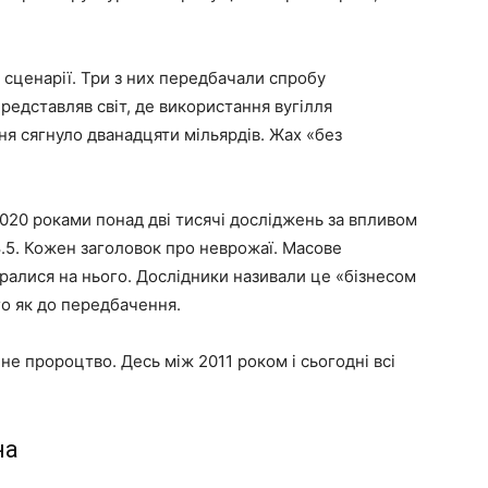
 сценарії. Три з них передбачали спробу
представляв світ, де використання вугілля
ня сягнуло дванадцяти мільярдів. Жах «без
2020 роками понад дві тисячі досліджень за впливом
.5. Кожен заголовок про неврожаї. Масове
ралися на нього. Дослідники називали це «бізнесом
о як до передбачення.
 не пророцтво. Десь між 2011 роком і сьогодні всі
на