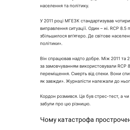
населення та політику.
У 2011 році МГЕЗК стандартизував чотири
виправлення ситуації. Один – ні. RCP 8.5 
збільшилося вп’ятеро. Де світове населен
політики».
Він спрацював надто добре. Між 2011 та 
за замовчуванням використовували RCP 8
переміщення. Смерть від спеки. Вони спи
як завжди». Журналісти належали до ньог
Кордон розмився. Це був стрес-тест, а чи
забули про цю різницю.
Чому катастрофа простроче