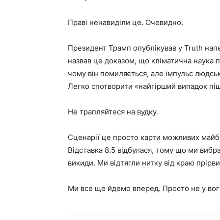
Праві ненавиділи це. Очевидно.
Президент Трамп опублікував у Truth нап
назвав це доказом, що кліматична наука п
чому він помиляється, але імпульс людсь
Легко спотворити «найгірший випадок пішо
Не трапляйтеся на вудку.
Сценарії це просто карти можливих майб
Відставка 8.5 відбулася, тому що ми виб
викиди. Ми відтягли нитку від краю прірви
Ми все ще йдемо вперед. Просто не у вог