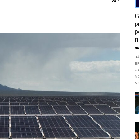
1
G
p
р
п
ma
ad
ві
св
мо
ма