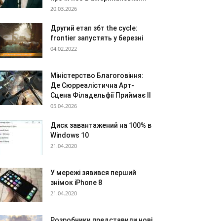
20.03.2026
Другий етап збт the cycle:
frontier запустять у березні
04.02.2022
Міністерство Благоговіння:
Де Сюрреалістична Арт-
Сцена Філадельфії Приймає ІІ
05.04.2026
Диск завантажений на 100% в
Windows 10
21.04.2020
У мережі зявився перший
знімок iPhone 8
21.04.2020
Розробники представили нові