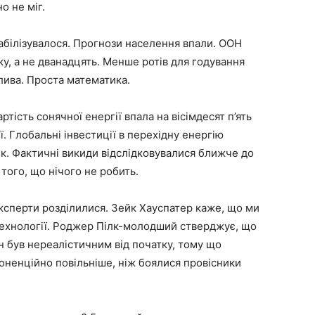
о не міг.
табілізувалося. Прогнози населення впали. ООН
ку, а не дванадцять. Менше ротів для годування
ива. Проста математика.
тість сонячної енергії впала на вісімдесят п’ять
ії. Глобальні інвестиції в перехідну енергію
к. Фактичні викиди відслідковувалися ближче до
 того, що нічого не робить.
ксперти розділилися. Зейк Хауспатер каже, що ми
технології. Роджер Пілк-молодший стверджує, що
ін був нереалістичним від початку, тому що
поненційно повільніше, ніж боялися провісники