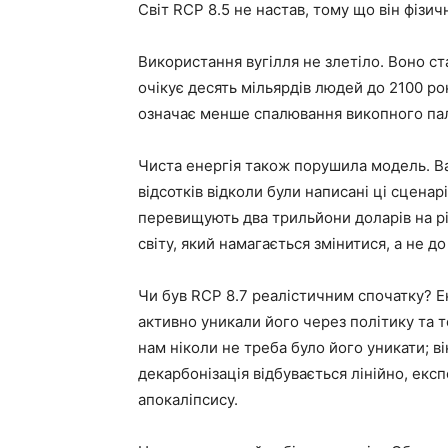
Світ RCP 8.5 не настав, тому що він фізичн
Використання вугілля не злетіло. Воно с
очікує десять мільярдів людей до 2100 ро
означає менше спалювання викопного пал
Чиста енергія також порушила модель. Вар
відсотків відколи були написані ці сценар
перевищують два трильйони доларів на рі
світу, який намагається змінитися, а не до
Чи був RCP 8.7 реалістичним спочатку? Е
активно уникали його через політику та 
нам ніколи не треба було його уникати; в
декарбонізація відбувається лінійно, екс
апокаліпсису.