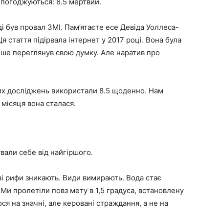
 погоджуються: 8.5 мертвий.
ді був провал ЗМІ. Пам’ятаєте есе Девіда Уоллеса-
 стаття підірвала інтернет у 2017 році. Вона була
ніше переглянув свою думку. Але наратив про
их досліджень використали 8.5 щоденно. Нам
місяця вона сталася.
ували себе від найгіршого.
ві рифи зникають. Види вимирають. Вода стає
 Ми пролетіли повз мету в 1,5 градуса, встановлену
ся на значні, але керовані страждання, а не на