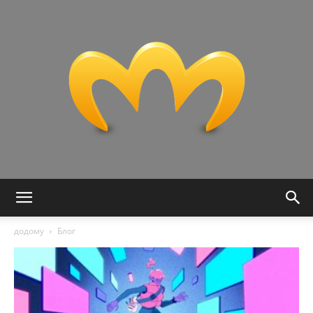
Miranda:
додому
Блог
Технології,