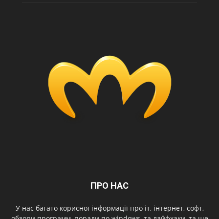
ПРО НАС
У нас багато корисної інформації про іт, інтернет, софт,
обзори программ, поради по windows, та лайфхаки, та ще