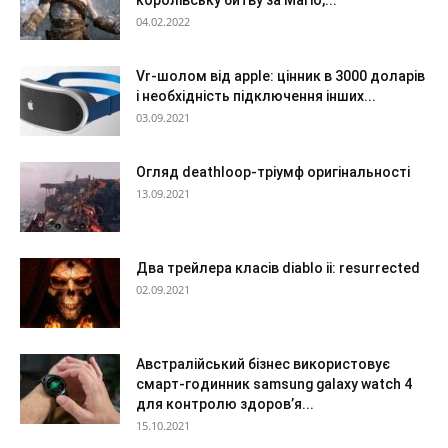
королівську битву за Mario,...
04.02.2022
Vr-шолом від apple: цінник в 3000 доларів
і необхідність підключення інших...
03.09.2021
Огляд deathloop-тріумф оригінальності
13.09.2021
Два трейлера класів diablo ii: resurrected
02.09.2021
Австралійський бізнес використовує
смарт-годинник samsung galaxy watch 4
для контролю здоров’я...
15.10.2021