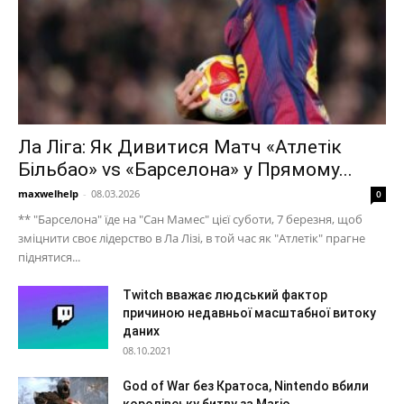
Ла Ліга: Як Дивитися Матч «Атлетік
Більбао» vs «Барселона» у Прямому...
maxwelhelp
-
08.03.2026
0
** "Барселона" їде на "Сан Мамес" цієї суботи, 7 березня, щоб
зміцнити своє лідерство в Ла Лізі, в той час як "Атлетік" прагне
піднятися...
Twitch вважає людський фактор
причиною недавньої масштабної витоку
даних
08.10.2021
God of War без Кратоса, Nintendo вбили