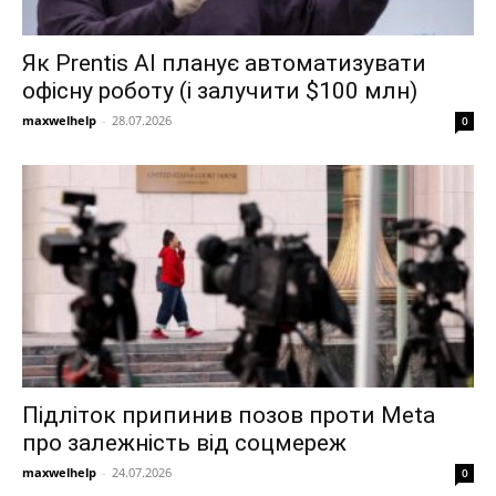
Як Prentis AI планує автоматизувати
офісну роботу (і залучити $100 млн)
maxwelhelp
-
28.07.2026
0
Підліток припинив позов проти Meta
про залежність від соцмереж
maxwelhelp
-
24.07.2026
0