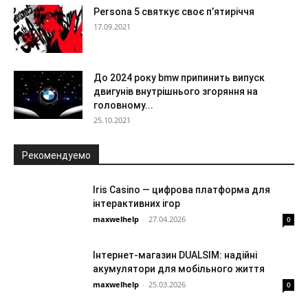
Persona 5 святкує своє п’ятиріччя
17.09.2021
До 2024 року bmw припинить випуск
двигунів внутрішнього згоряння на
головному...
25.10.2021
Рекомендуемо
Iris Casino — цифрова платформа для
інтерактивних ігор
maxwelhelp
-
27.04.2026
0
Інтернет-магазин DUALSIM: надійні
акумулятори для мобільного життя
maxwelhelp
-
25.03.2026
0