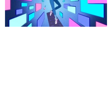
ШІ
та
аналіз
новинок