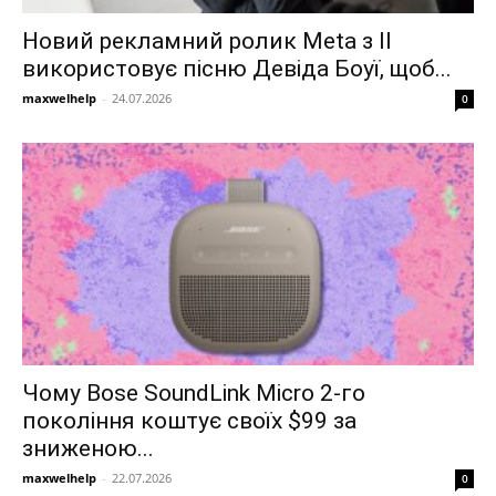
Новий рекламний ролик Meta з ІІ
використовує пісню Девіда Боуї, щоб...
maxwelhelp
-
24.07.2026
0
Чому Bose SoundLink Micro 2-го
покоління коштує своїх $99 за
зниженою...
maxwelhelp
-
22.07.2026
0