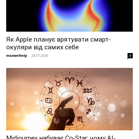
Як Apple планує врятувати смарт-
окуляри від самих себе
maxwelhelp
-
28.07.2026
0
Midjourney набуває Co-Star: чому AI-