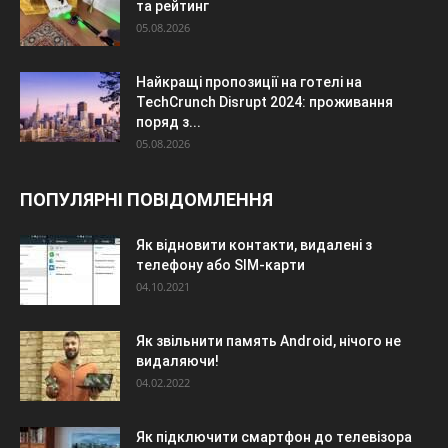
та рейтинг
05.08.2026
Найкращі пропозиції на готелі на
TechCrunch Disrupt 2024: проживання
поряд з...
05.08.2026
ПОПУЛЯРНІ ПОВІДОМЛЕННЯ
Як відновити контакти, видалені з
телефону або SIM-карти
04.10.2021
Як звільнити память Android, нічого не
видаляючи!
04.02.2022
Як підключити смартфон до телевізора