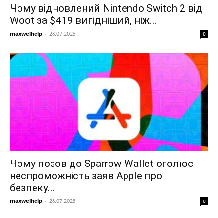
Чому відновлений Nintendo Switch 2 від
Woot за $419 вигідніший, ніж...
maxwelhelp
-
28.07.2026
0
Чому позов до Sparrow Wallet оголює
неспроможність заяв Apple про
безпеку...
maxwelhelp
-
28.07.2026
0