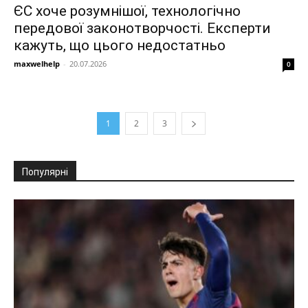
ЄС хоче розумнішої, технологічно
передової законотворчості. Експерти
кажуть, що цього недостатньо
maxwelhelp
-
20.07.2026
0
1
2
3
Популярні