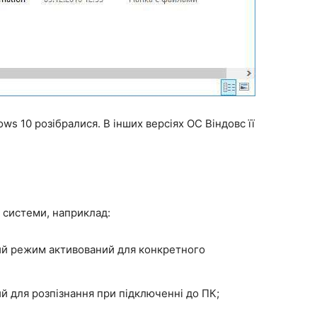
ws 10 розібралися. В інших версіях ОС Віндовс її
я системи, наприклад:
ний режим активований для конкретного
й для розпізнання при підключенні до ПК;