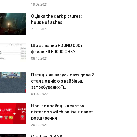
19.09.2021
Оцінки the dark pictures:
house of ashes
21.10.2021
Що за папка FOUND.000 і
файли FILE0000.CHK?
08.10.2021
Петиція на випуск days gone 2
стала однією з найбільш
затребуваних-її...
04.02.2022
Нові подробиці членства
nintendo switch online + пакет
розширення
20.10.2021
Gradient 2.3.28