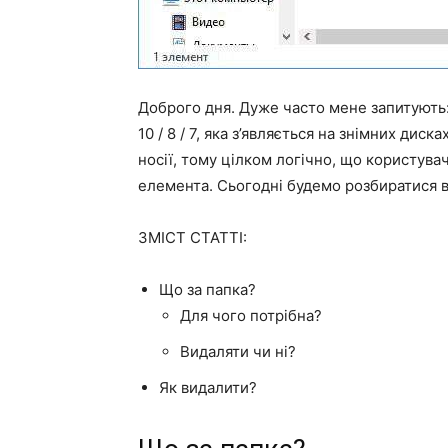
Доброго дня. Дуже часто мене запитують:
10 / 8 / 7, яка з’являється на знімних ди
носії, тому цілком логічно, що користув
елемента. Сьогодні будемо розбиратися в 
ЗМІСТ СТАТТІ:
Що за папка?
Для чого потрібна?
Видаляти чи ні?
Як видалити?