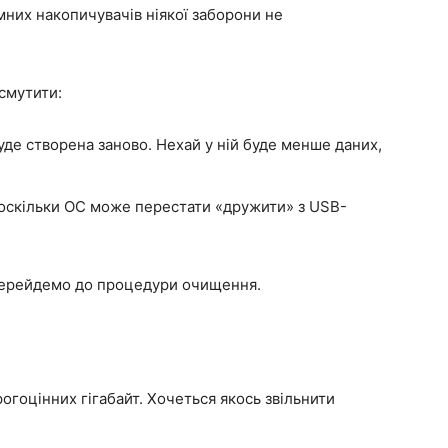
мних накопичувачів ніякої заборони не
смутити:
буде створена заново. Нехай у ній буде менше даних,
у, оскільки ОС може перестати «дружити» з USB-
перейдемо до процедури очищення.
рогоцінних гігабайт. Хочеться якось звільнити