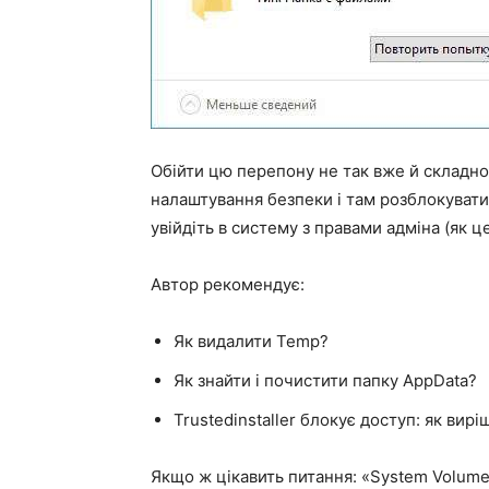
Обійти цю перепону не так вже й складно.
налаштування безпеки і там розблокувати
увійдіть в систему з правами адміна (як ц
Автор рекомендує:
Як видалити Temp?
Як знайти і почистити папку AppData?
Trustedinstaller блокує доступ: як вир
Якщо ж цікавить питання: «System Volume