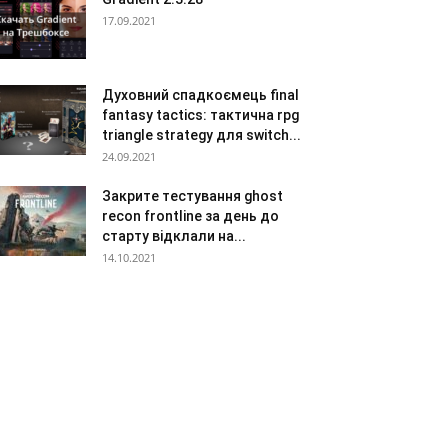
17.09.2021
Духовний спадкоємець final
fantasy tactics: тактична rpg
triangle strategy для switch...
24.09.2021
Закрите тестування ghost
recon frontline за день до
старту відклали на...
14.10.2021