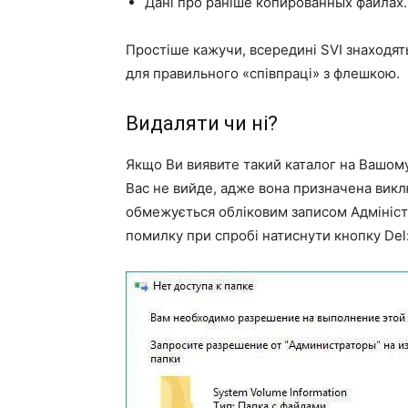
Дані про раніше копированных файлах.
Простіше кажучи, всередині SVI знаходять
для правильного «співпраці» з флешкою.
Видаляти чи ні?
Якщо Ви виявите такий каталог на Вашому
Вас не вийде, адже вона призначена викл
обмежується обліковим записом Адмініст
помилку при спробі натиснути кнопку Del