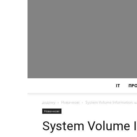
IT
ПР
додому
Новачкові
System Volume Information: щ
Новачкові
System Volume I