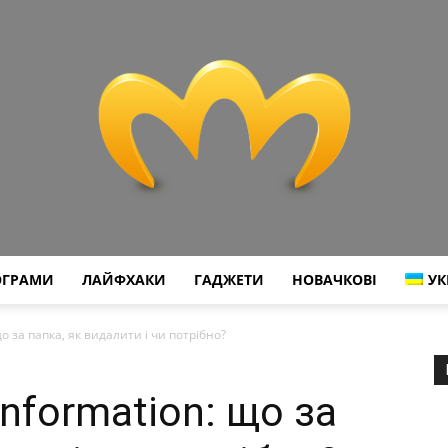
ОГРАМИ
ЛАЙФХАКИ
ГАДЖЕТИ
НОВАЧКОВІ
УК
Miranda
о за папка, як видалити і чи потрібно?
nformation: що за