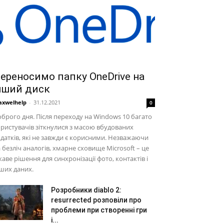
ереносимо папку OneDrive на
нший диск
xwelhelp
-
31.12.2021
0
брого дня. Після переходу на Windows 10 багато
ристувачів зіткнулися з масою вбудованих
датків, які не завжди є корисними. Незважаючи
 безліч аналогів, хмарне сховище Microsoft – це
каве рішення для синхронізації фото, контактів і
ших даних.
Розробники diablo 2:
resurrected розповіли про
проблеми при створенні гри
і...