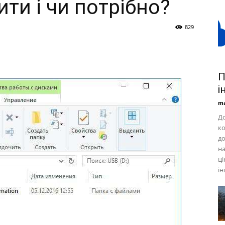
ити і чи потрібно?
829
П
і
ma
До
ко
до
на
ці
ін