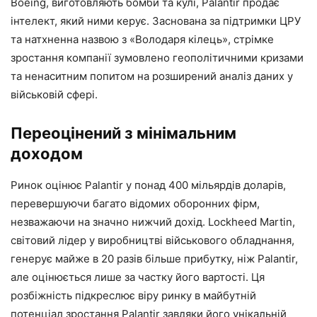
Boeing, виготовляють бомби та кулі, Palantir продає
інтелект, який ними керує. Заснована за підтримки ЦРУ
та натхненна назвою з «Володаря кілець», стрімке
зростання компанії зумовлено геополітичними кризами
та ненаситним попитом на розширений аналіз даних у
військовій сфері.
Переоцінений з мінімальним
доходом
Ринок оцінює Palantir у понад 400 мільярдів доларів,
перевершуючи багато відомих оборонних фірм,
незважаючи на значно нижчий дохід. Lockheed Martin,
світовий лідер у виробництві військового обладнання,
генерує майже в 20 разів більше прибутку, ніж Palantir,
але оцінюється лише за частку його вартості. Ця
розбіжність підкреслює віру ринку в майбутній
потенціал зростання Palantir завдяки його унікальній