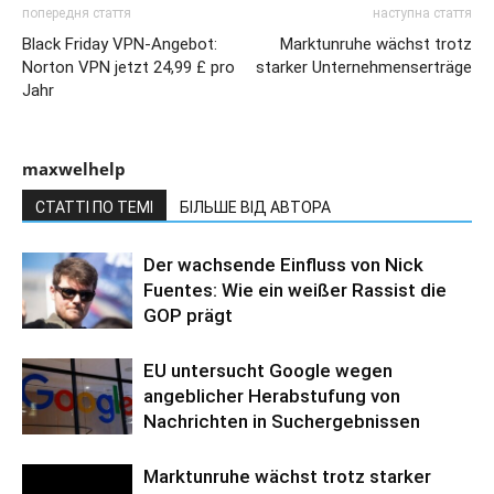
попередня стаття
наступна стаття
Black Friday VPN-Angebot:
Marktunruhe wächst trotz
Norton VPN jetzt 24,99 £ pro
starker Unternehmenserträge
Jahr
maxwelhelp
СТАТТІ ПО ТЕМІ
БІЛЬШЕ ВІД АВТОРА
Der wachsende Einfluss von Nick
Fuentes: Wie ein weißer Rassist die
GOP prägt
EU untersucht Google wegen
angeblicher Herabstufung von
Nachrichten in Suchergebnissen
Marktunruhe wächst trotz starker