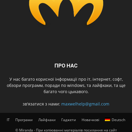
ПРО НАС
У нас багато корисної інформації про іт, інтернет, софт,
обзори программ, поради по windows, та лайфхаки, та ще
багато чого цыкавого.
зв'язатися з нами:
maxwelhelp@gmail.com
IT
Програми
Лайфхаки
Гаджети
Новачкові
Deutsch
© Miranda - При копіюванні матеріалів посилання на сайт