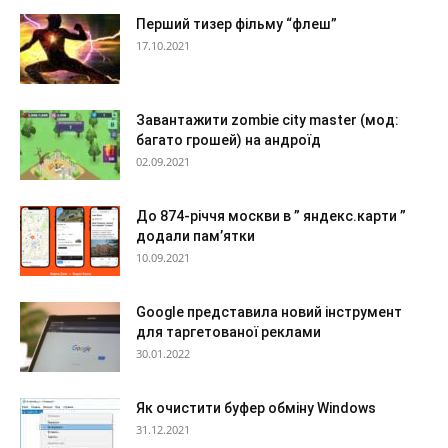
Перший тизер фільму “флеш”
17.10.2021
Завантажити zombie city master (мод:
багато грошей) на андроїд
02.09.2021
До 874-річчя москви в ” яндекс.карти ”
додали пам’ятки
10.09.2021
Google представила новий інструмент
для таргетованої реклами
30.01.2022
Як очистити буфер обміну Windows
31.12.2021