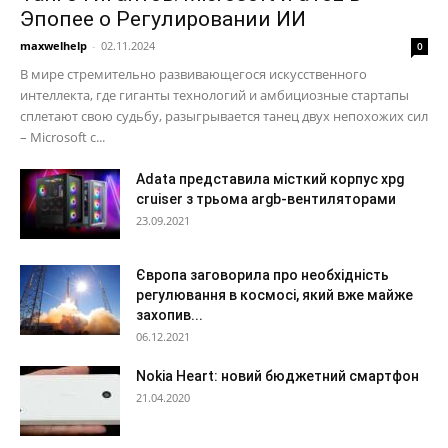
Эпопее о Регулировании ИИ
maxwelhelp
-
02.11.2024
0
В мире стремительно развивающегося искусственного
интеллекта, где гиганты технологий и амбициозные стартапы
сплетают свою судьбу, разыгрывается танец двух непохожих сил
– Microsoft с...
Adata представила місткий корпус xpg
cruiser з трьома argb-вентиляторами
23.09.2021
Європа заговорила про необхідність
регулювання в космосі, який вже майже
захопив...
06.12.2021
Nokia Heart: новий бюджетний смартфон
21.04.2020