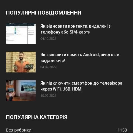
ПОПУЛЯРНІ ПОВІДОМЛЕННЯ
Як відновити контакти, видалені з
телефону або SIM-карти
04.10.2021
Як звільнити память Android, нічого не
видаляючи!
04.02.2022
Як підключити смартфон до телевізора
через WiFi, USB, HDMI
10.09.2021
ПОПУЛЯРНА КАТЕГОРІЯ
Без рубрики
1153