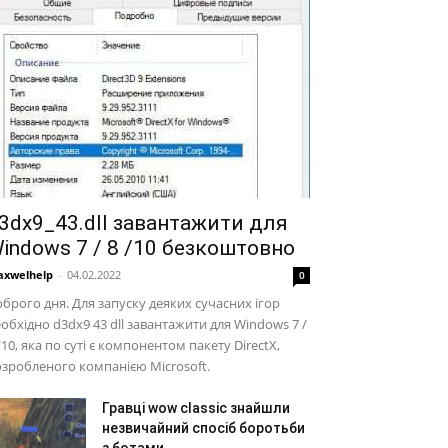
3dx9_43.dll завантажити для
indows 7 / 8 /10 безкоштовно
xwelhelp
-
04.02.2022
0
брого дня. Для запуску деяких сучасних ігор
обхідно d3dx9 43 dll завантажити для Windows 7 /
/10, яка по суті є компонентом пакету DirectX,
зробленого компанією Microsoft.
Гравці wow classic знайшли
незвичайний спосіб боротьби