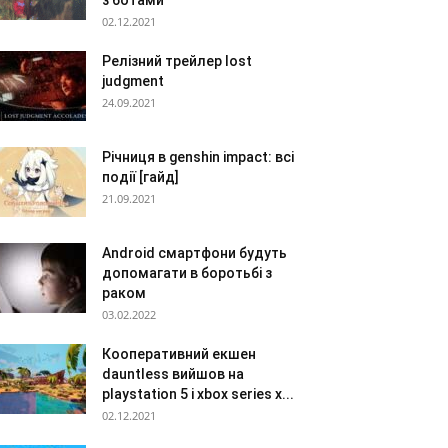
з ботами
02.12.2021
Релізний трейлер lost
judgment
24.09.2021
Річниця в genshin impact: всі
події [гайд]
21.09.2021
Android смартфони будуть
допомагати в боротьбі з
раком
03.02.2022
Кооперативний екшен
dauntless вийшов на
playstation 5 і xbox series x...
02.12.2021