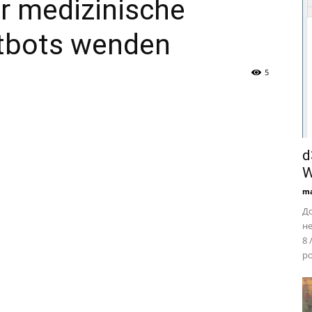
ür medizinische
tbots wenden
5
d
W
ma
До
не
8 
ро