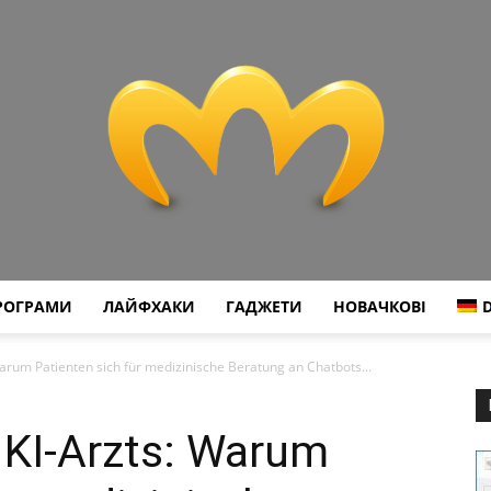
РОГРАМИ
ЛАЙФХАКИ
ГАДЖЕТИ
НОВАЧКОВІ
Miranda
Warum Patienten sich für medizinische Beratung an Chatbots...
 KI-Arzts: Warum