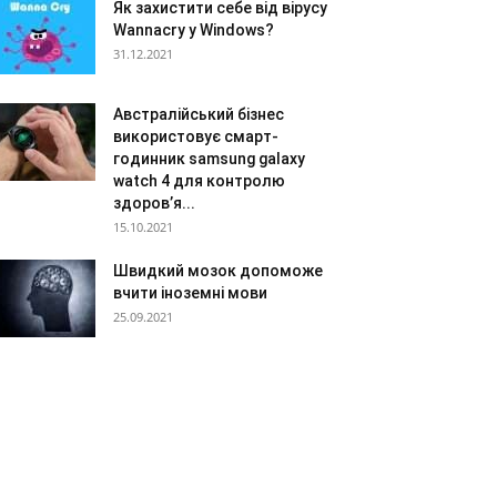
Як захистити себе від вірусу
Wannacry у Windows?
31.12.2021
Австралійський бізнес
використовує смарт-
годинник samsung galaxy
watch 4 для контролю
здоров’я...
15.10.2021
Швидкий мозок допоможе
вчити іноземні мови
25.09.2021