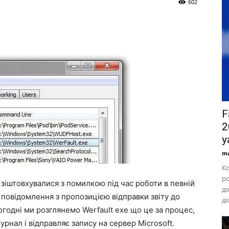
602
F
2
y
ma
Ко
ро
 зіштовхувалися з помилкою під час роботи в певній
до
повідомлення з пропозицією відправки звіту до
ді
огодні ми розглянемо Werfault exe що це за процес,
рнал і відправляє запису на сервер Microsoft.