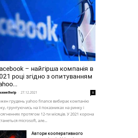
acebook – найгірша компанія в
021 році згідно з опитуванням
ahoo...
xwelhelp
-
27.12.2021
0
жен грудень yahoo finance вибирає компанію
ку, грунтуючись на її показниках на ринку і
сягненнях протягом 12-ти місяців. У 2021 корона
станеться microsoft, але...
Автори кооперативного