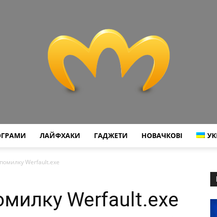
ОГРАМИ
ЛАЙФХАКИ
ГАДЖЕТИ
НОВАЧКОВІ
УК
Miranda
помилку Werfault.exe
милку Werfault.exe