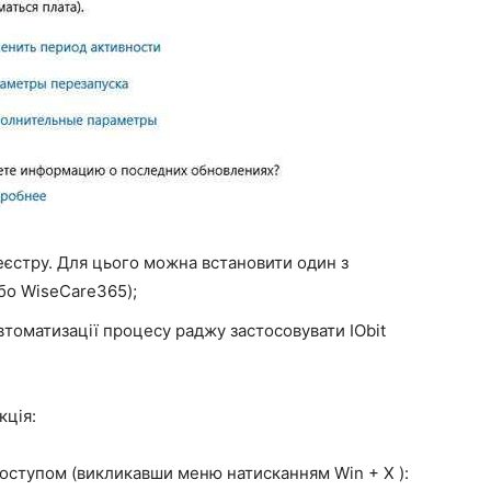
реєстру. Для цього можна встановити один з
бо WiseCare365);
втоматизації процесу раджу застосовувати IObit
кція:
доступом (викликавши меню натисканням
Win + X
):