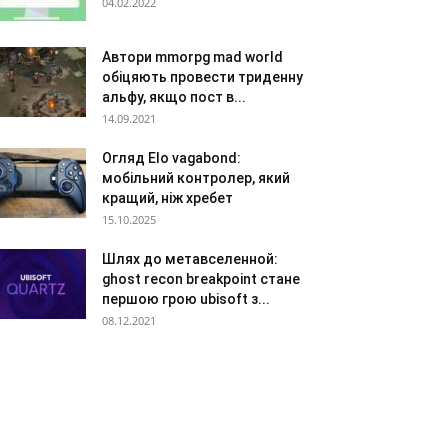
04.02.2022
Автори mmorpg mad world
обіцяють провести триденну
альфу, якщо пост в...
14.09.2021
Огляд Elo vagabond:
мобільний контролер, який
кращий, ніж хребет
15.10.2025
Шлях до метавселенной:
ghost recon breakpoint стане
першою грою ubisoft з...
08.12.2021