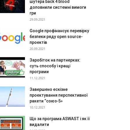
шутера back 4 blood
доповнили системні вимоги
гри
29.09.2021
Google профінансує перевірку
безпеки ряду open source-
проектів
20.09.2021
Заробіток на партнерках:
суть способу і кращі
програми
11.12.2021
Завершено ескізне
проектування перспективної
ракети “союз-5»
10.12.2021
Що за програма ASWAST і як її
видалити