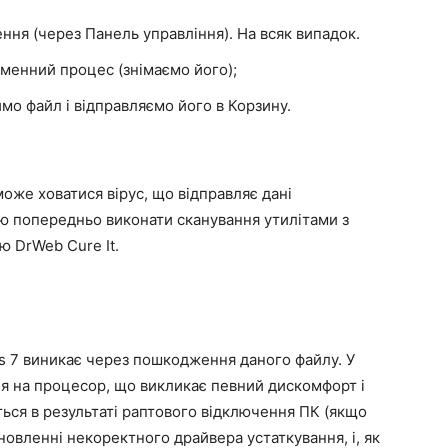
ня (через Панель управління). На всяк випадок.
менний процес (знімаємо його);
мо файл і відправляємо його в Корзину.
може ховатися вірус, що відправляє дані
ю попередньо виконати сканування утилітами з
 DrWeb Cure It.
s 7 виникає через пошкодження даного файлу. У
я на процесор, що викликає певний дискомфорт і
ься в результаті раптового відключення ПК (якщо
новленні некоректного драйвера устаткування, і, як