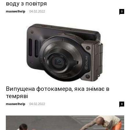
воду з повітря
maxwelhelp
-
04.02.2022
0
Випущена фотокамера, яка знімає в
темряві
maxwelhelp
-
04.02.2022
0