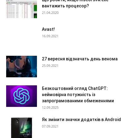
вантажить процесор?
21.04.2020
Avast!
16.09.2021
27 вересня відзначать день венома
25.09.2021
Безкоштовний огляд ChatGPT:
неймовірна потужність із
запрограмованими обмеженнями
12.09.2025
Як змінити значки додатків в Android
07.09.2021