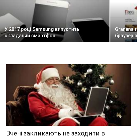
У 2017 році Samsung випустить
Granena 
складаний смартфон
браузері
Вчені закликають не заходити в