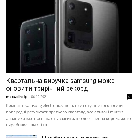
Квартальна виручка samsung може
оновити трирічний рекорд
maxwelhelp
-
06.10.2021
0
Компанія samsung electronics ще тільки готується оголосити
попередні результати третього кварталу, але опитані reuters
аналітики вже поспішають заявити, що досягнення корейського
виробника пам'яті та...
Що робити, якщо mscorsvw.exe