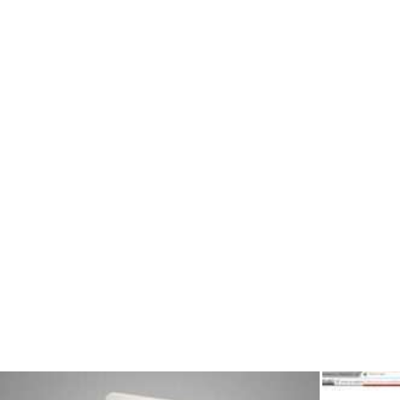
Дві сторони однієї медалі: ключові
відмінності ролей фронтенду та
бекенду при розробці вебдодатків
maxwelhelp
-
28.08.2024