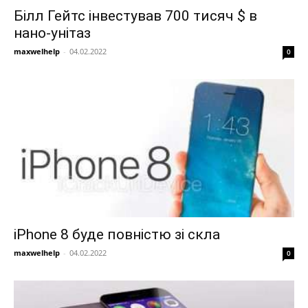
Білл Гейтс інвестував 700 тисяч $ в
нано-унітаз
maxwelhelp
-
04.02.2022
0
iPhone 8 буде повністю зі скла
maxwelhelp
-
04.02.2022
0