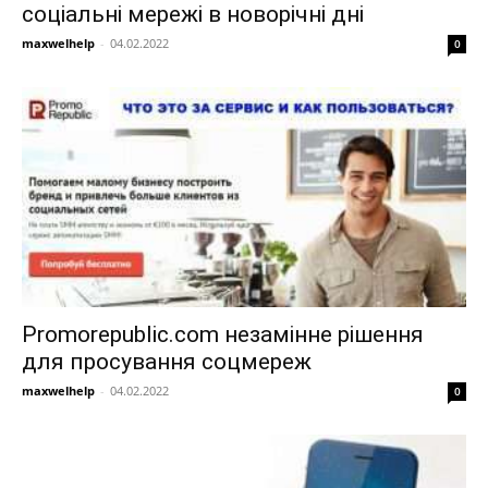
соціальні мережі в новорічні дні
maxwelhelp
-
04.02.2022
0
Promorepublic.com незамінне рішення
для просування соцмереж
maxwelhelp
-
04.02.2022
0