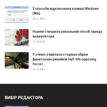
3 способи відключення клавіші Windows
(Win)
28.12.2021
Huawei створила унікальний спосіб заряду
акумулятора
21.04.2020
У steam з’явилася сторінка збірки
фанатських ремейків half-life opposing
force і...
26.12.2021
ВИБІР РЕДАКТОРА