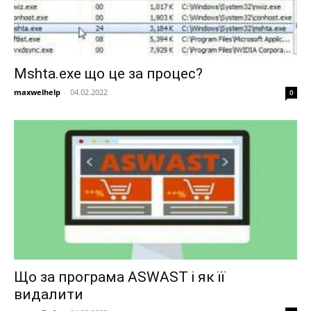
Mshta.exe що це за процес?
maxwelhelp
-
04.02.2022
0
Що за програма ASWAST і як її
видалити