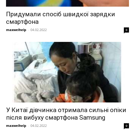
Придумали спосіб швидкої зарядки
смартфона
maxwelhelp
-
04.02.2022
0
У Китаї дівчинка отримала сильні опіки
після вибуху смартфона Samsung
maxwelhelp
-
04.02.2022
0