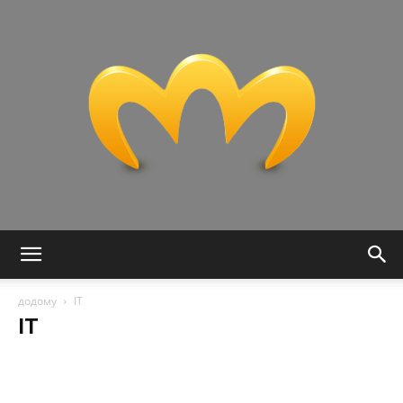
Miranda
додому
IT
IT