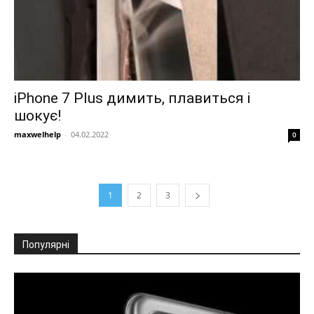
iPhone 7 Plus димить, плавиться і
шокує!
maxwelhelp
-
04.02.2022
0
1
2
3
Популярні