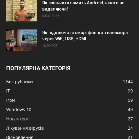
Як звільнити память Android, нічого не
видаляючи!
04.02.2022
Як підключити смартфон до телевізора
через WiFi, USB, HDMI
10.09.2021
ПОПУЛЯРНА КАТЕГОРІЯ
Без рубрики
1144
IT
99
Ігри
59
Windows 10
49
Новачкові
27
Лікування вірусів
24
Відновлення
21