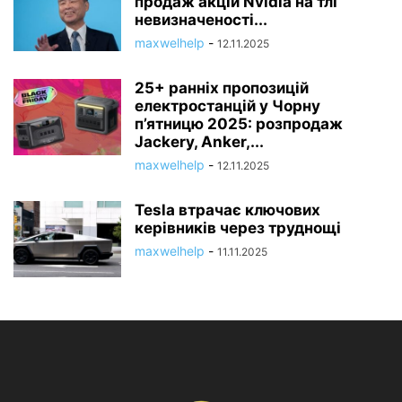
продаж акцій Nvidia на тлі
невизначеності...
maxwelhelp
-
12.11.2025
25+ ранніх пропозицій
електростанцій у Чорну
п’ятницю 2025: розпродаж
Jackery, Anker,...
maxwelhelp
-
12.11.2025
Tesla втрачає ключових
керівників через труднощі
maxwelhelp
-
11.11.2025