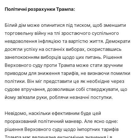
Політичні розрахунки Трампа:
Білий дім може опинитися під тиском, щоб зменшити
торговельну війну на тлі зростаючого суспільного
невдоволення інфляцією та вартістю життя. Демократи
досягли успіху на останніх виборах, скориставшись
занепокоєнням виборців щодо цих питань. Рішення
Верховного суду проти Трампа може стати зручним
приводом для зниження тарифів, не визнаючи помилки
політики. Він міг представити це як необхідне через
судове втручання, дозволивши собі стверджувати, що
йому зв’язали руки, роблячи незначні поступки.
Невідомо, наскільки ефективним буде цей
прорахований політичний маневр. Але ясно одне:
рішення Верховного суду щодо імпортних тарифів
Трампа має величезне економічне значення і в