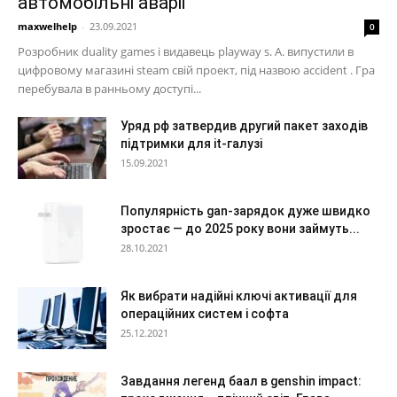
автомобільні аварії
maxwelhelp
-
23.09.2021
0
Розробник duality games і видавець playway s. A. випустили в
цифровому магазині steam свій проект, під назвою accident . Гра
перебувала в ранньому доступі...
Уряд рф затвердив другий пакет заходів
підтримки для it-галузі
15.09.2021
Популярність gan-зарядок дуже швидко
зростає — до 2025 року вони займуть...
28.10.2021
Як вибрати надійні ключі активації для
операційних систем і софта
25.12.2021
Завдання легенд баал в genshin impact: