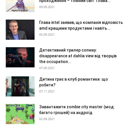
проходження – тлінний світ. Глава...
09.09.2021
Глава intel заявив, що компанія відповість
amd кращими продуктами і навіть...
05.09.2021
Детективний трилер conway:
disappearance at dahlia view від творців
the occupation...
07.09.2021
Дитина грає в клуб романтики: що
робити?
07.11.2021
Завантажити zombie city master (мод:
багато грошей) на андроїд
02.09.2021