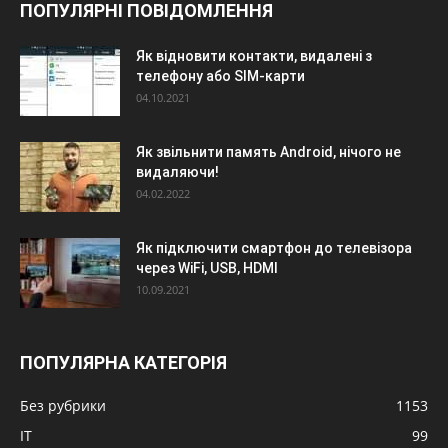
ПОПУЛЯРНІ ПОВІДОМЛЕННЯ
Як відновити контакти, видалені з
телефону або SIM-карти
04.10.2021
Як звільнити память Android, нічого не
видаляючи!
04.02.2022
Як підключити смартфон до телевізора
через WiFi, USB, HDMI
10.09.2021
ПОПУЛЯРНА КАТЕГОРІЯ
Без рубрики
1153
IT
99