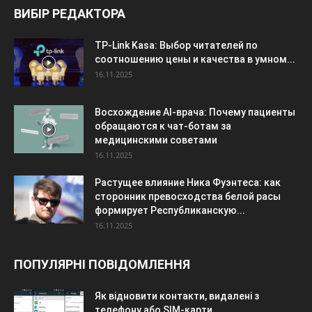
ВИБІР РЕДАКТОРА
TP-Link Kasa: Выбор читателей по
соотношению цены и качества в умном...
16.11.2025
Восхождение AI-врача: Почему пациенты
обращаются к чат-ботам за
медицинскими советами
16.11.2025
Растущее влияние Ника Фуэнтеса: как
сторонник превосходства белой расы
формирует Республиканскую...
16.11.2025
ПОПУЛЯРНІ ПОВІДОМЛЕННЯ
Як відновити контакти, видалені з
телефону або SIM-карти