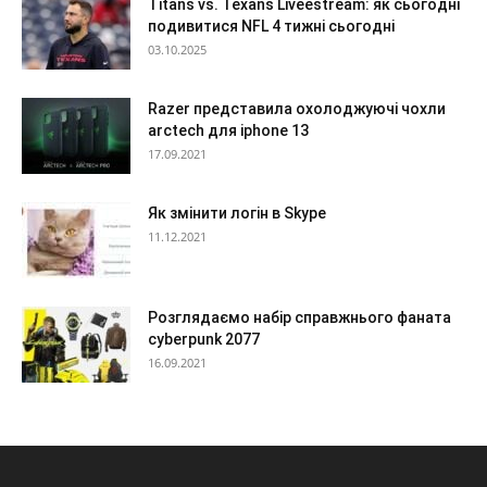
Titans vs. Texans Liveestream: як сьогодні
подивитися NFL 4 тижні сьогодні
03.10.2025
Razer представила охолоджуючі чохли
arctech для iphone 13
17.09.2021
Як змінити логін в Skype
11.12.2021
Розглядаємо набір справжнього фаната
cyberpunk 2077
16.09.2021