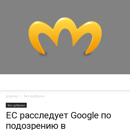
Miranda
додому
Без рубрики
Без рубрики
ЕС расследует Google по
подозрению в