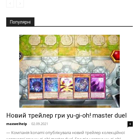
Популярні
Новий трейлер гри yu-gi-oh! master duel
maxwelhelp
-
02.09.2021
0
— Компанія konami опублікувала новий трейлер колекційної
карткової гри yu-gi-oh! master dual. Гра під назвою yu-gi-oh!