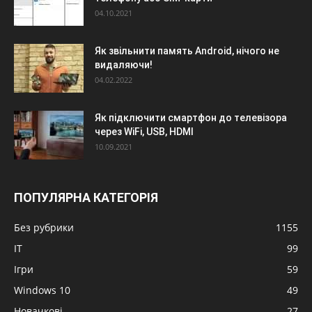
04.10.2021
Як звільнити память Android, нічого не
видаляючи!
04.02.2022
Як підключити смартфон до телевізора
через WiFi, USB, HDMI
10.09.2021
ПОПУЛЯРНА КАТЕГОРІЯ
Без рубрики
1155
IT
99
Ігри
59
Windows 10
49
Новачкові
27