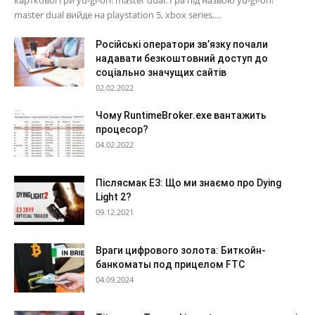
master dual вийде на playstation 5, xbox series,...
Російські оператори зв’язку почали
надавати безкоштовний доступ до
соціально значущих сайтів
02.02.2022
Чому RuntimeBroker.exe вантажить
процесор?
04.02.2022
Післясмак Е3: Що ми знаємо про Dying
Light 2?
09.12.2021
Враги цифрового золота: Биткойн-
банкоматы под прицелом FTC
04.09.2024