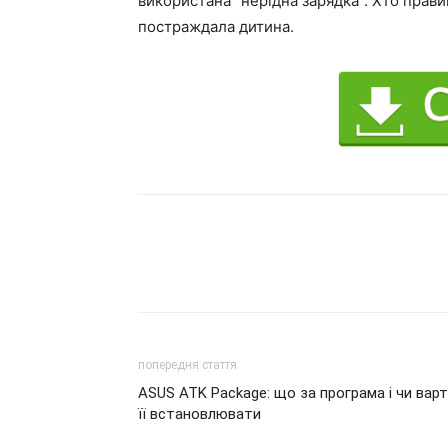
використана “нерідна зарядка”. Хто прав
постраждала дитина.
попередня стаття
ASUS ATK Package: що за програма і чи вар
її встановлювати