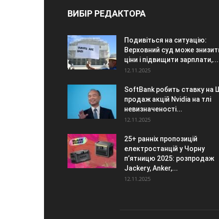
ВИБІР РЕДАКТОРА
Подивіться на ситуацію:
Верховний суд може знизит
ціни і підвищити зарплати,...
12.11.2025
SoftBank робить ставку на Ш
продаж акцій Nvidia на тлі
невизначеності...
12.11.2025
25+ ранніх пропозицій
електростанцій у Чорну
п’ятницю 2025: розпродаж
Jackery, Anker,...
12.11.2025