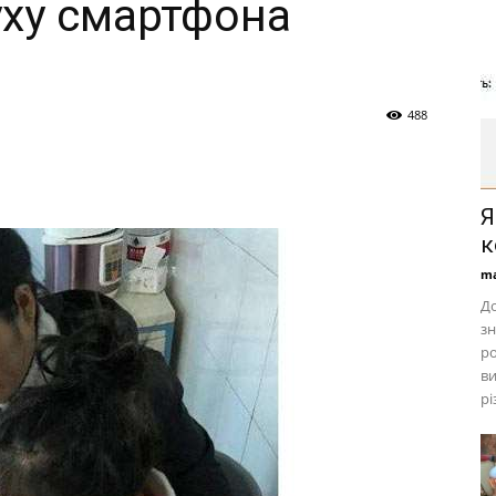
уху смартфона
488
Я
к
ma
До
зн
ро
ви
рі