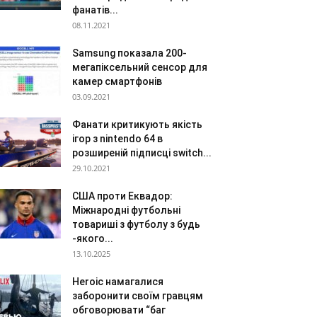
фанатів...
08.11.2021
Samsung показала 200-
мегапіксельний сенсор для
камер смартфонів
03.09.2021
Фанати критикують якість
ігор з nintendo 64 в
розширеній підписці switch...
29.10.2021
США проти Еквадор:
Міжнародні футбольні
товариші з футболу з будь
-якого...
13.10.2025
Heroic намагалися
заборонити своїм гравцям
обговорювати “баг