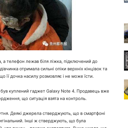
а, а телефон лежав біля ліжка, підключений до
дівчинка отримала сильні опіки верхніх кінцівок та
о її дочка насилу розмовляє і не може їсти.
е був куплений гаджет Galaxy Note 4. Продавець вже
ердження, що ситуація взята на контроль.
сутня. Деякі джерела стверджують, що в смартфоні
игінальний. Інші ж стверджують, що була