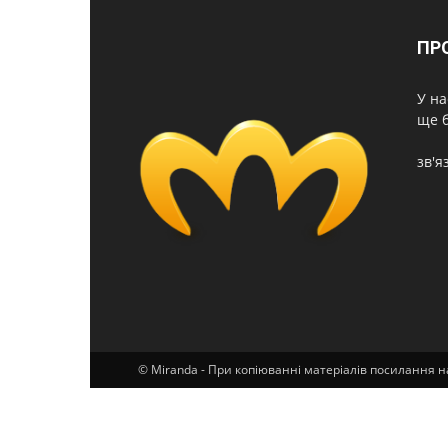
ПР
У на
ще б
зв'я
© Miranda - При копіюванні матеріалів посилання н