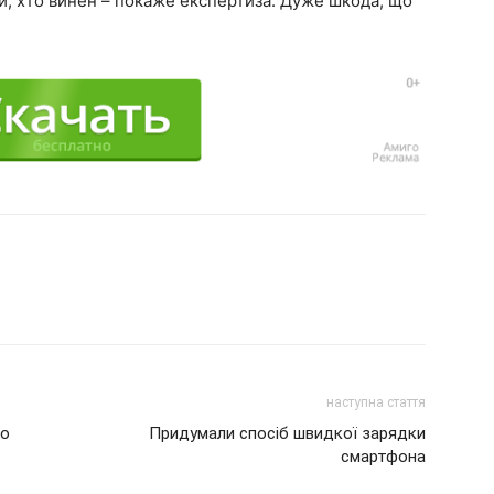
ий, хто винен – покаже експертиза. Дуже шкода, що
наступна стаття
то
Придумали спосіб швидкої зарядки
смартфона