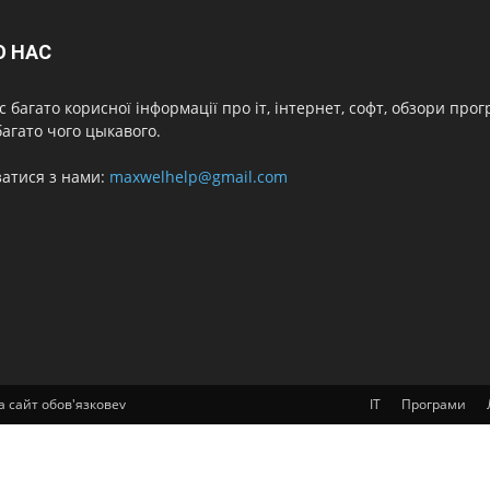
О НАС
с багато корисної інформації про іт, інтернет, софт, обзори про
агато чого цыкавого.
затися з нами:
maxwelhelp@gmail.com
а сайт обов'язковеv
IT
Програми