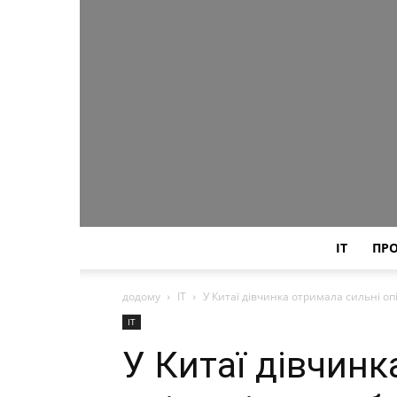
IT
ПР
додому
IT
У Китаї дівчинка отримала сильні о
IT
У Китаї дівчинк