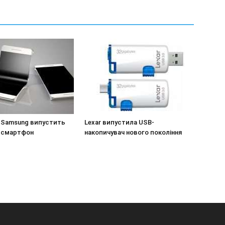
і Samsung випустить
Lexar випустила USB-
 смартфон
накопичувач нового покоління