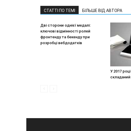
СТАТТІ ПО ТЕМІ
БІЛЬШЕ ВІД АВТОРА
Дві сторони однієї медалі:
ключові відмінності ролей
фронтенду та бекенду при
розробці вебдодатків
У 2017 роц
складаний