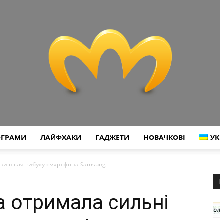
ОГРАМИ
ЛАЙФХАКИ
ГАДЖЕТИ
НОВАЧКОВІ
УК
Miranda
піки після вибуху смартфона Samsung
а отримала сильні