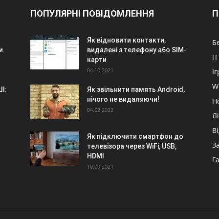
ПОПУЛЯРНІ ПОВІДОМЛЕННЯ
П
Як відновити контакти,
Б
и
видалені з телефону або SIM-
IT
карти
04.10.2021
Іг
W
І:
Як звільнити память Android,
нічого не видаляючи!
Н
04.02.2022
Л
В
Як підключити смартфон до
З
телевізора через WiFi, USB,
HDMI
Г
10.09.2021