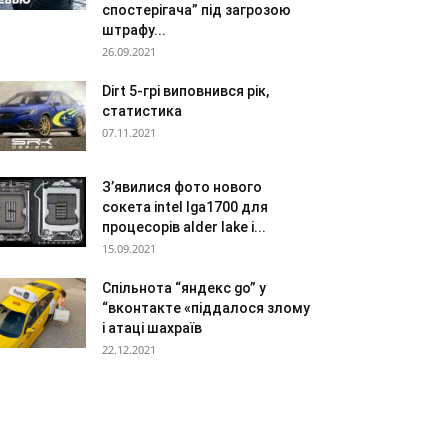
спостерігача” під загрозою
штрафу...
26.09.2021
Dirt 5-грі виповнився рік,
статистика
07.11.2021
З’явилися фото нового
сокета intel lga1700 для
процесорів alder lake і...
15.09.2021
Спільнота “яндекс go” у
“вконтакте «піддалося злому
і атаці шахраїв
22.12.2021