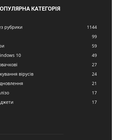
ОПУЛЯРНА КАТЕГОРІЯ
ез рубрики
1144
99
ри
59
indows 10
49
овачкові
27
ікування вірусів
24
ідновлення
21
алізо
17
аджети
17