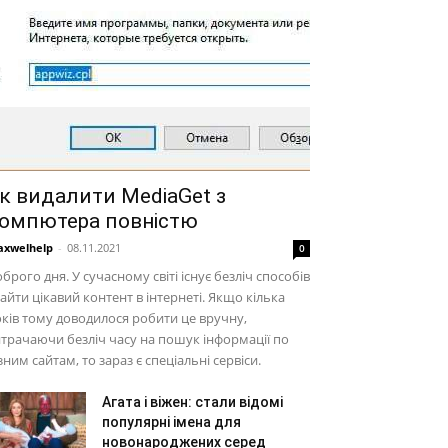
к видалити MediaGet з
омпютера повністю
xwelhelp
-
08.11.2021
0
брого дня. У сучасному світі існує безліч способів
айти цікавий контент в інтернеті. Якщо кілька
ків тому доводилося робити це вручну,
трачаючи безліч часу на пошук інформації по
зним сайтам, то зараз є спеціальні сервіси.
Агата і віжен: стали відомі
популярні імена для
новонароджених серед