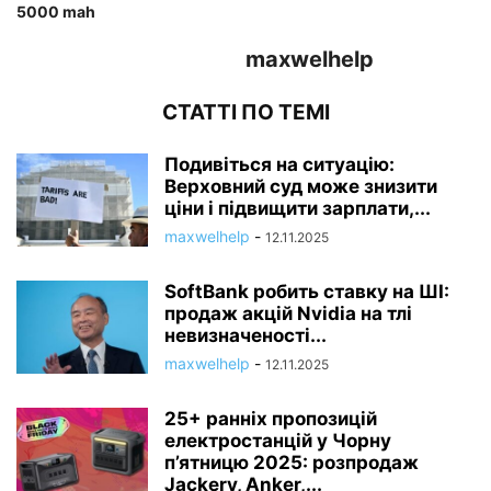
5000 mah
maxwelhelp
СТАТТІ ПО ТЕМІ
Подивіться на ситуацію:
Верховний суд може знизити
ціни і підвищити зарплати,...
maxwelhelp
-
12.11.2025
SoftBank робить ставку на ШІ:
продаж акцій Nvidia на тлі
невизначеності...
maxwelhelp
-
12.11.2025
25+ ранніх пропозицій
електростанцій у Чорну
п’ятницю 2025: розпродаж
Jackery, Anker,...