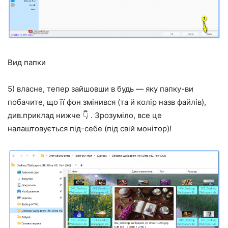
Вид папки
5) власне, тепер зайшовши в будь — яку папку-ви
побачите, що її фон змінився (та й колір назв файлів),
див.приклад нижче 👇 . Зрозуміло, все це
налаштовується під-себе (під свій монітор)!