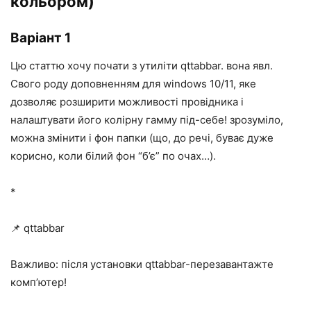
кольором)
Варіант 1
Цю статтю хочу почати з утиліти qttabbar. вона явл.
Свого роду доповненням для windows 10/11, яке
дозволяє розширити можливості провідника і
налаштувати його колірну гамму під-себе! зрозуміло,
можна змінити і фон папки (що, до речі, буває дуже
корисно, коли білий фон “б’є” по очах…).
*
📌 qttabbar
Важливо: після установки qttabbar-перезавантажте
комп’ютер!