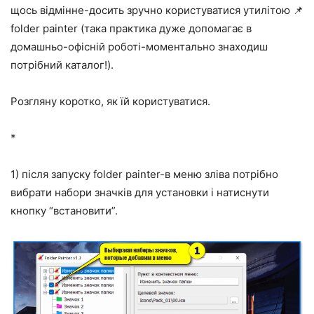
щось відмінне-досить зручно користуватися утилітою 📌
folder painter (така практика дуже допомагає в
домашньо-офісній роботі-моментально знаходиш
потрібний каталог!).
Розгляну коротко, як їй користуватися.
*
1) після запуску folder painter-в меню зліва потрібно
вибрати набори значків для установки і натиснути
кнопку “встановити”.