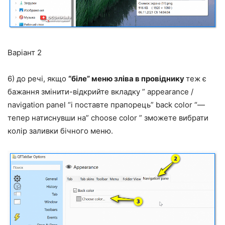
Варіант 2
6) до речі, якщо
“біле” меню зліва в провіднику
теж є
бажання змінити-відкрийте вкладку ” appearance /
navigation panel “і поставте прапорець” back color “—
тепер натиснувши на” choose color ” зможете вибрати
колір заливки бічного меню.