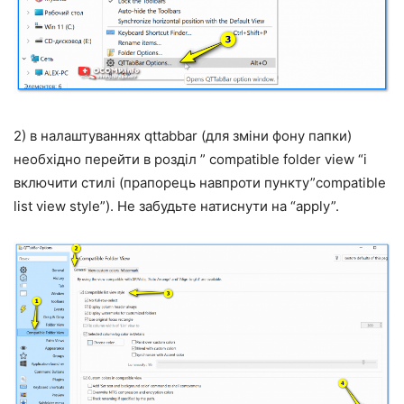
2) в налаштуваннях qttabbar (для зміни фону папки)
необхідно перейти в розділ ” compatible folder view “і
включити стилі (прапорець навпроти пункту”compatible
list view style”). Не забудьте натиснути на “apply”.