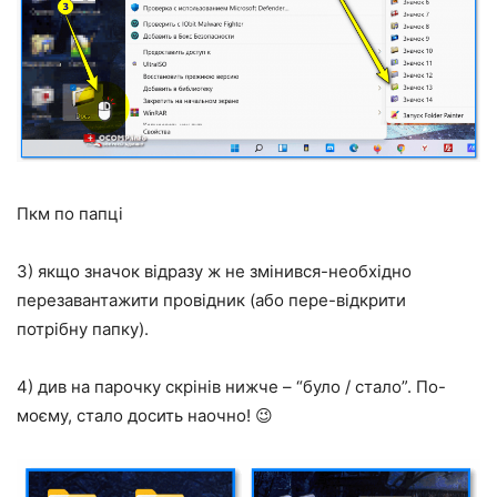
Пкм по папці
3) якщо значок відразу ж не змінився-необхідно
перезавантажити провідник (або пере-відкрити
потрібну папку).
4) див на парочку скрінів нижче – “було / стало”. По-
моєму, стало досить наочно! 😉