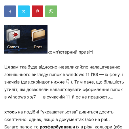
комп’ютерний привіт!
Ця замітка буде відносно-невеликий:по налаштуванню
зовнішнього вигляду папок в windows 11 (10) — їх фону, і
значків (див.скріншот нижче 👇 ). Тим паче, що більшість
утиліт, які дозволяли налаштовувати оформлення папок
в windows xp/7, — в сучасній 11-й ос не працюють…
хтось
на подібні “украшательства” дивиться досить
скептично, однак, якщо в документах (або на раб.
Багато папок-то
розфарбувавши
їх в різні кольори (або