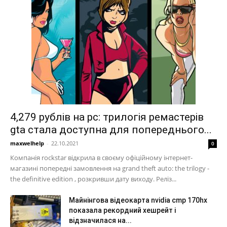
4,279 рублів на pc: трилогія ремастерів
gta стала доступна для попереднього...
maxwelhelp
-
22.10.2021
0
Компанія rockstar відкрила в своєму офіційному інтернет-
магазині попередні замовлення на grand theft auto: the trilogy -
the definitive edition , розкривши дату виходу. Реліз...
Майнінгова відеокарта nvidia cmp 170hx
показала рекордний хешрейт і
відзначилася на...