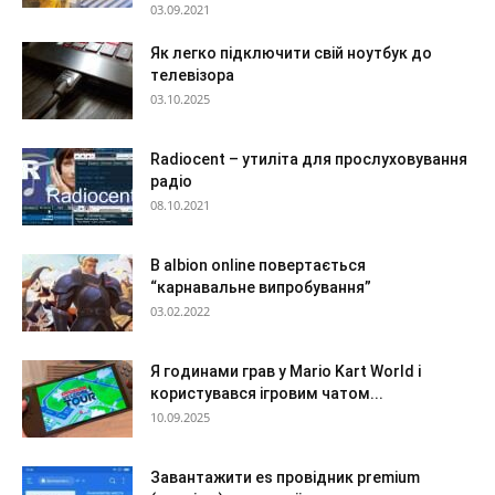
03.09.2021
Як легко підключити свій ноутбук до
телевізора
03.10.2025
Radiocent – утиліта для прослуховування
радіо
08.10.2021
В albion online повертається
“карнавальне випробування”
03.02.2022
Я годинами грав у Mario Kart World і
користувався ігровим чатом...
10.09.2025
Завантажити es провідник premium