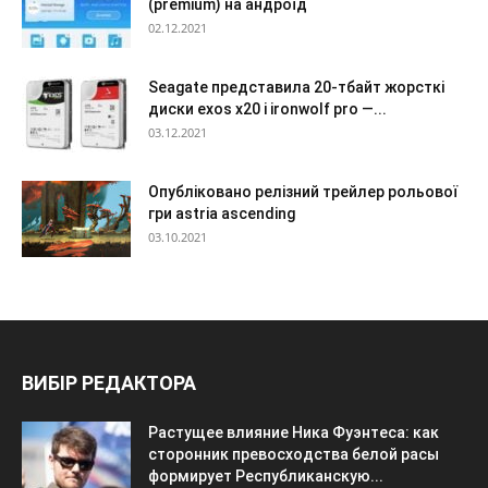
(premium) на андроїд
02.12.2021
Seagate представила 20-тбайт жорсткі
диски exos x20 і ironwolf pro —...
03.12.2021
Опубліковано релізний трейлер рольової
гри astria ascending
03.10.2021
ВИБІР РЕДАКТОРА
Растущее влияние Ника Фуэнтеса: как
сторонник превосходства белой расы
формирует Республиканскую...