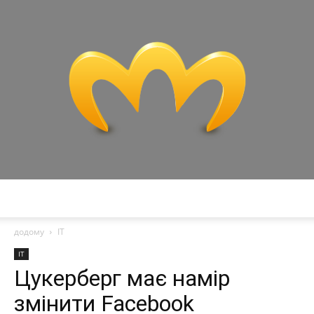
Miranda
додому
IT
IT
Цукерберг має намір
змінити Facebook