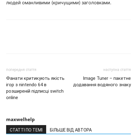
людей оманливими (кричущими) заголовками.
попередня стаття
наступна стаття
Фанати критикують якість
Image Tuner – пакетне
ігор з nintendo 64 в
додавання водяного знаку
розширеній підписці switch
online
maxwelhelp
СТАТТІ ПО ТЕМІ
БІЛЬШЕ ВІД АВТОРА