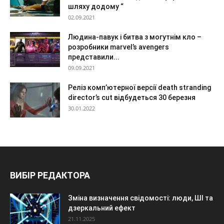
шляху додому “
02.09.2021
Людина-павук і битва з могутнім кло –
розробники marvel’s avengers
представили...
09.09.2021
Реліз комп’ютерної версії death stranding
director’s cut відбудеться 30 березня
30.01.2022
ВИБІР РЕДАКТОРА
Зміна визначення свідомості: люди, ШІ та
дзеркальний ефект
21.11.2025