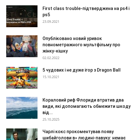
First class trouble-підтверджена на ps4 і
ps5
23.09.2021
Опубліковано новий уривок
повнометражного мультфільму про
жінку-кішку
02.02.2022
5 чудових і не дуже ігор з Dragon Ball
15.10.2021
Кораловий риф Флориди втратив два
види, які допомагають обмежити шкоду
від...
25.10.2025
Чарлі кокс прокоментував появу
шибайголови в» людині-павуку: немає