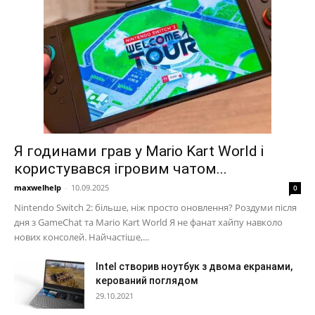
Я годинами грав у Mario Kart World і
користувався ігровим чатом...
maxwelhelp
-
10.09.2025
0
Nintendo Switch 2: більше, ніж просто оновлення? Роздуми після
дня з GameChat та Mario Kart World Я не фанат хайпу навколо
нових консолей. Найчастіше,...
Intel створив ноутбук з двома екранами,
керований поглядом
29.10.2021