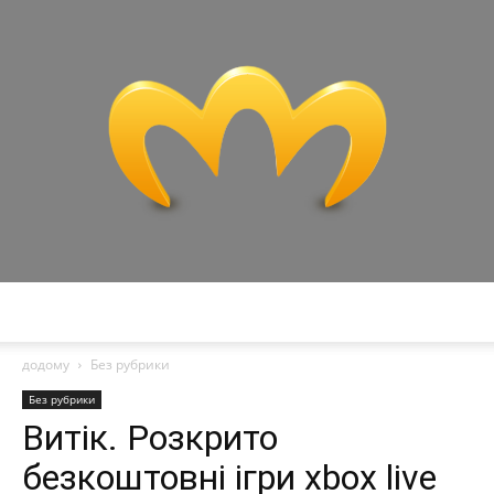
Miranda
додому
Без рубрики
Без рубрики
Витік. Розкрито
безкоштовні ігри xbox live