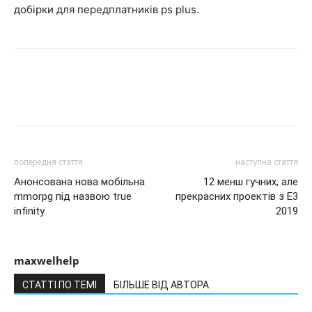
добірки для передплатників ps plus.
попередня стаття
наступна стаття
Анонсована нова мобільна
12 менш гучних, але
mmorpg під назвою true
прекрасних проектів з Е3
infinity
2019
maxwelhelp
СТАТТІ ПО ТЕМІ
БІЛЬШЕ ВІД АВТОРА