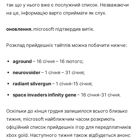
так що у нього вже є послужний список. Незважаючи
на це, інформацію варто сприймати як слух.
оновлення.
microsoft підтвердив витік.
Розклад прийдешніх тайтлів можна побачити нижче:
aground
– 16 січня – 16 лютого;
neurovoider
– 1 січня – 31 січня;
radiant silvergun
– 1 січня-15 січня;
space invaders infinity gene
– 16 січня-31 січня.
Оскільки до кінця грудня залишилося всього близько
тижня, microsoft найближчим часом розкриють
офіційний список прийдешніх ігор для передплатників
xbox gold. Наступного тижня також відбудеться анонс