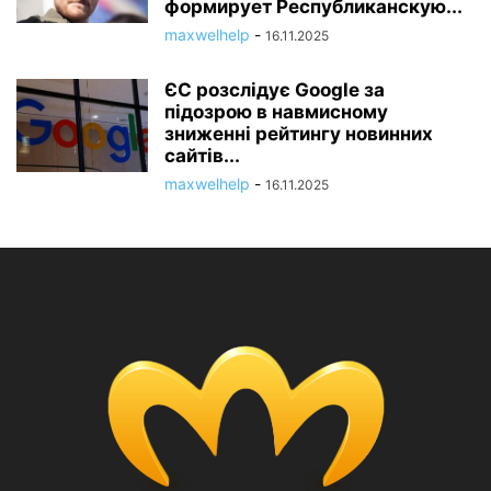
формирует Республиканскую...
maxwelhelp
-
16.11.2025
ЄС розслідує Google за
підозрою в навмисному
зниженні рейтингу новинних
сайтів...
maxwelhelp
-
16.11.2025