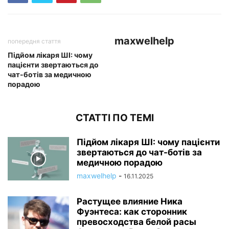
maxwelhelp
попередня стаття
Підйом лікаря ШІ: чому
пацієнти звертаються до
чат-ботів за медичною
порадою
СТАТТІ ПО ТЕМІ
Підйом лікаря ШІ: чому пацієнти
звертаються до чат-ботів за
медичною порадою
maxwelhelp
-
16.11.2025
Растущее влияние Ника
Фуэнтеса: как сторонник
превосходства белой расы