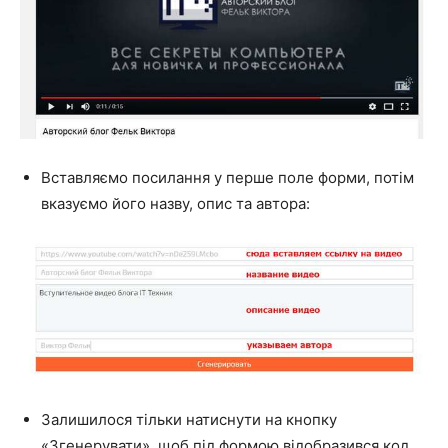
Вставляємо посилання у перше поле форми, потім
вказуємо його назву, опис та автора:
Залишилося тільки натиснути на кнопку
«Згенерувати», щоб під формою відобразився код