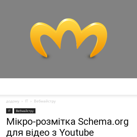
Miranda
додому
IT
Вебмайстру
IT
Вебмайстру
Мікро-розмітка Schema.org
для відео з Youtube