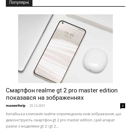
Популярні
Смартфон realme gt 2 pro master edition
показався на зображеннях
maxwelhelp
-
25.12.2021
0
Китайська компанія realme оприлюднила нові зображення, що
демонструють смартфон gt 2 pro master edition. Цей апарат
разом з моделями gt 2 і gt 2...