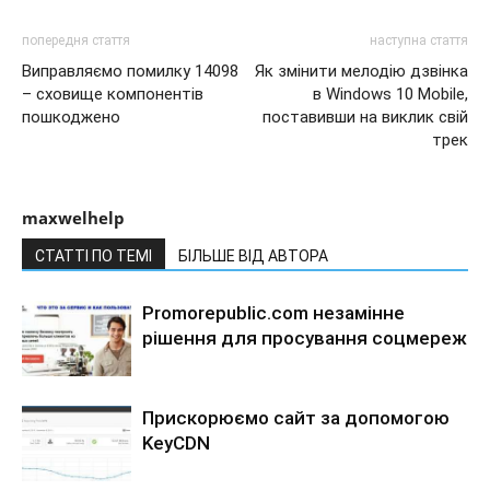
попередня стаття
наступна стаття
Виправляємо помилку 14098
Як змінити мелодію дзвінка
– сховище компонентів
в Windows 10 Mobile,
пошкоджено
поставивши на виклик свій
трек
maxwelhelp
СТАТТІ ПО ТЕМІ
БІЛЬШЕ ВІД АВТОРА
Promorepublic.com незамінне
рішення для просування соцмереж
Прискорюємо сайт за допомогою
KeyCDN