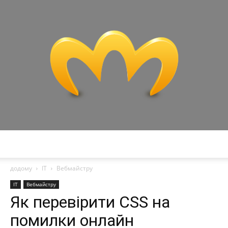
Miranda
додому
IT
Вебмайстру
IT
Вебмайстру
Як перевірити CSS на
помилки онлайн