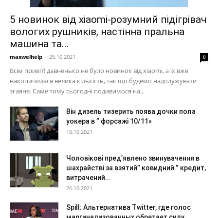
5 новинок від xiaomi-розумний підігрівач
вологих рушників, настінна пральна
машина та...
maxwelhelp
-
25.10.2021
0
Всім привіт! давненько не було новинок від xiaomi, а їх вже
накопичилася велика кількість, так що будемо надолужувати
згаяне. Саме тому сьогодні подивимося на...
Він дизель тизерить поява дочки пола
уокера в ” форсажі 10/11»
10.10.2021
Чоловікові пред’явлено звинувачення в
шахрайстві за взятий” ковидний ” кредит,
витрачений...
26.10.2021
Spill: Альтернатива Twitter, где голос
маргинализованных обретает силу