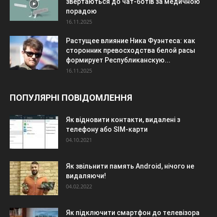
звертаються до чат-ботів за медичною
порадою
16.11.2025
Растущее влияние Ника Фуэнтеса: как
сторонник превосходства белой расы
формирует Республиканскую...
16.11.2025
ПОПУЛЯРНІ ПОВІДОМЛЕННЯ
Як відновити контакти, видалені з
телефону або SIM-карти
04.10.2021
Як звільнити память Android, нічого не
видаляючи!
04.02.2022
Як підключити смартфон до телевізора