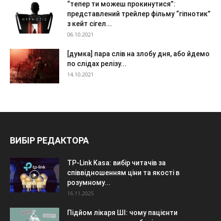
“тепер ти можеш прокинутися”:
представлений трейлер фільму “гіпнотик”
з кейт сігел...
06.10.2021
[думка] пара слів на злобу дня, або йдемо
по слідах релізу...
14.10.2021
ВИБІР РЕДАКТОРА
TP-Link Kasa: вибір читачів за
співвідношенням ціни та якості в
розумному...
16.11.2025
Підйом лікаря ШІ: чому пацієнти