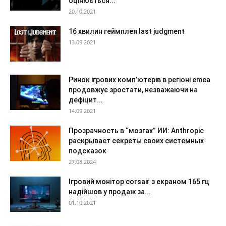
оцінюється...
20.10.2021
16 хвилин геймплея last judgment
13.09.2021
Ринок ігрових комп’ютерів в регіоні emea
продовжує зростати, незважаючи на
дефіцит...
14.09.2021
Прозрачность в “мозгах” ИИ: Anthropic
раскрывает секреты своих системных
подсказок
27.08.2024
Ігровий монітор corsair з екраном 165 гц
надійшов у продаж за...
01.10.2021