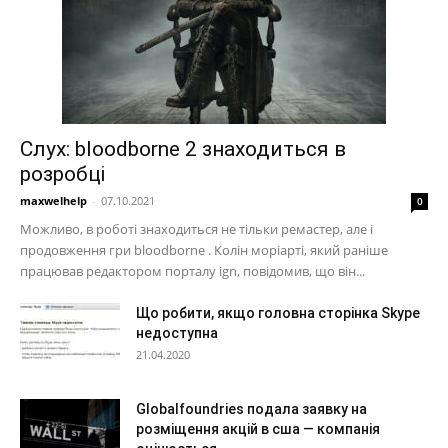
Слух: bloodborne 2 знаходиться в
розробці
maxwelhelp
-
07.10.2021
0
Можливо, в роботі знаходиться не тільки ремастер, але і
продовження гри bloodborne . Колін моріарті, який раніше
працював редактором порталу ign, повідомив, що він...
Що робити, якщо головна сторінка Skype
недоступна
21.04.2020
Globalfoundries подала заявку на
розміщення акцій в сша — компанія