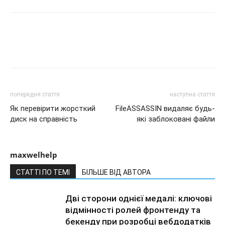
попередня стаття
наступна стаття
Як перевірити жорсткий
FileASSASSIN видаляє будь-
диск на справність
які заблоковані файли
maxwelhelp
СТАТТІ ПО ТЕМІ
БІЛЬШЕ ВІД АВТОРА
Дві сторони однієї медалі: ключові
відмінності ролей фронтенду та
бекенду при розробці вебдодатків