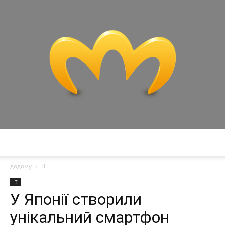
Miranda
додому
IT
IT
У Японії створили
унікальний смартфон