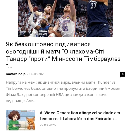
Як безкоштовно подивитися
сьогоднішній матч “Оклахома-Сіті
Тандер “проти” Міннесоти Тімбервулвз
”...
maxwelhelp
-
06.08.2025
0
Напруга на межі: як дивитися вирішальний матч Thunder vs.
Timberwolves безкоштовно і не пропустити історичний момент
Фінал Західної конференції НБА-це завжди захоплююче
видовище. Але...
AI Video Generation atinge velocidade em
tempo real: Laboratório dos Emirados...
22.03.2026