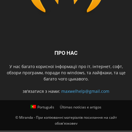
ПРО НАС
У нас багато корисної інформації про іт, інтернет, софт,
обзори программ, поради по windows, та лайфхаки, та ще
багато чого цыкавого.
зв'язатися з нами:
maxwelhelp@gmail.com
Português
Últimas notícias e artigos
© Miranda - При копіюванні матеріалів посилання на сайт
обов'язковеv