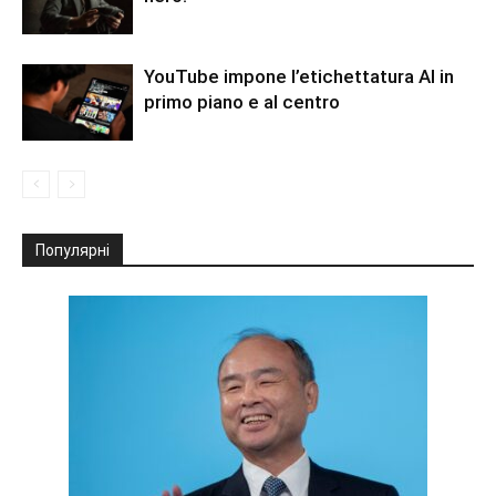
YouTube impone l’etichettatura AI in
primo piano e al centro
Популярні