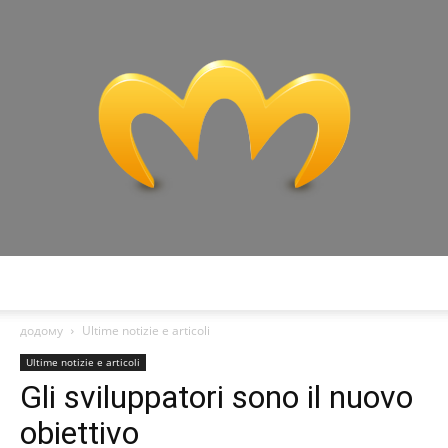
Miranda:
додому
Ultime notizie e articoli
Ultime notizie e articoli
Gli sviluppatori sono il nuovo
Analisi
obiettivo