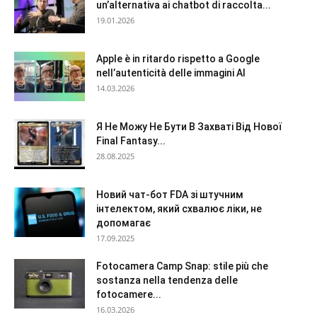
un’alternativa ai chatbot di raccolta...
19.01.2026
Apple è in ritardo rispetto a Google
nell’autenticità delle immagini AI
14.03.2026
Я Не Можу Не Бути В Захваті Від Нової
Final Fantasy...
28.08.2025
Новий чат-бот FDA зі штучним
інтелектом, який схвалює ліки, не
допомагає
17.09.2025
Fotocamera Camp Snap: stile più che
sostanza nella tendenza delle
fotocamere...
16.03.2026