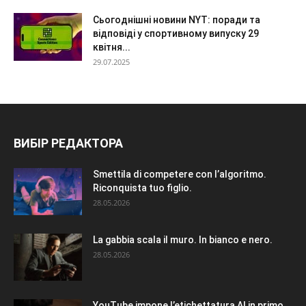
Сьогоднішні новини NYT: поради та
відповіді у спортивному випуску 29
квітня...
29.07.2025
ВИБІР РЕДАКТОРА
Smettila di competere con l’algoritmo.
Riconquista tuo figlio.
28.05.2026
La gabbia scala il muro. In bianco e nero.
28.05.2026
YouTube impone l’etichettatura AI in primo