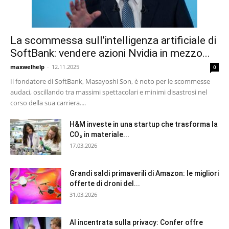
La scommessa sull’intelligenza artificiale di
SoftBank: vendere azioni Nvidia in mezzo...
maxwelhelp
-
12.11.2025
0
Il fondatore di SoftBank, Masayoshi Son, è noto per le scommesse
audaci, oscillando tra massimi spettacolari e minimi disastrosi nel
corso della sua carriera....
H&M investe in una startup che trasforma la
CO₂ in materiale...
17.03.2026
Grandi saldi primaverili di Amazon: le migliori
offerte di droni del...
31.03.2026
AI incentrata sulla privacy: Confer offre