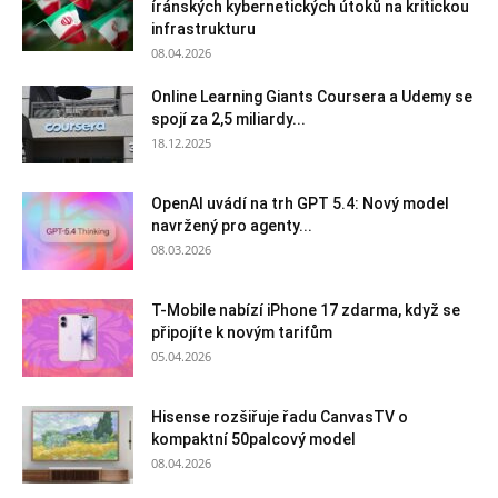
íránských kybernetických útoků na kritickou
infrastrukturu
08.04.2026
Online Learning Giants Coursera a Udemy se
spojí za 2,5 miliardy...
18.12.2025
OpenAI uvádí na trh GPT 5.4: Nový model
navržený pro agenty...
08.03.2026
T-Mobile nabízí iPhone 17 zdarma, když se
připojíte k novým tarifům
05.04.2026
Hisense rozšiřuje řadu CanvasTV o
kompaktní 50palcový model
08.04.2026