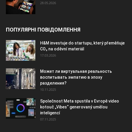
28.05.2026
ПОПУЛЯРНІ ПОВІДОМЛЕННЯ
H&M investuje do startupu, který přeměňuje
CO₂ na oděvní materiál
17.03.2026
Может ли виртуальная реальность
воспитывать эмпатию в эпоху
разделения?
10.11.2025
Společnost Meta spustila v Evropě video
kotouč „Vibes“ generovaný umělou
inteligencí
07.11.2025