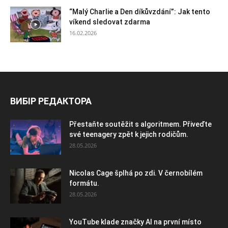
“Malý Charlie a Den díkůvzdání”: Jak tento
víkend sledovat zdarma
16.02.2026
ВИБІР РЕДАКТОРА
Přestaňte soutěžit s algoritmem. Přiveďte
své teenagery zpět k jejich rodičům.
28.05.2026
Nicolas Cage šplhá po zdi. V černobílém
formátu.
28.05.2026
YouTube klade značky AI na první místo