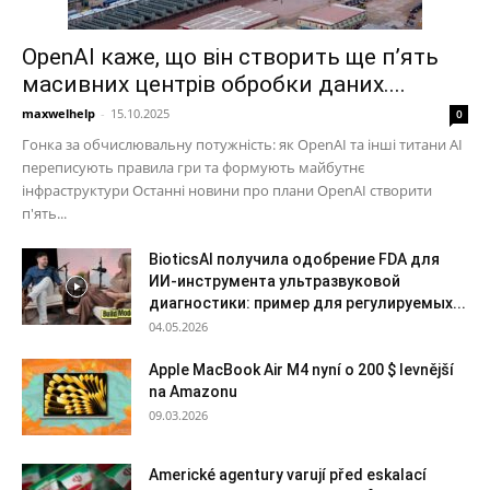
OpenAI каже, що він створить ще п’ять
масивних центрів обробки даних....
maxwelhelp
-
15.10.2025
0
Гонка за обчислювальну потужність: як OpenAI та інші титани AI
переписують правила гри та формують майбутнє
інфраструктури Останні новини про плани OpenAI створити
п'ять...
BioticsAI получила одобрение FDA для
ИИ-инструмента ультразвуковой
диагностики: пример для регулируемых...
04.05.2026
Apple MacBook Air M4 nyní o 200 $ levnější
na Amazonu
09.03.2026
Americké agentury varují před eskalací