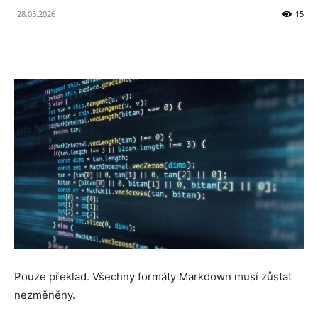
28.05.2026
15
Novinek
z
Technologií
a
Pouze překlad. Všechny formáty Markdown musí zůstat
Umělé
nezměněny.