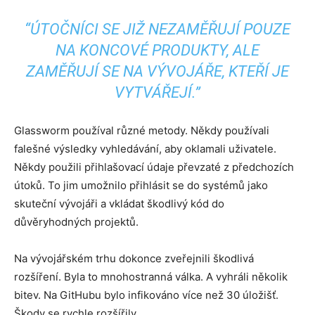
“ÚTOČNÍCI SE JIŽ NEZAMĚŘUJÍ POUZE
NA KONCOVÉ PRODUKTY, ALE
ZAMĚŘUJÍ SE NA VÝVOJÁŘE, KTEŘÍ JE
VYTVÁŘEJÍ.”
Glassworm používal různé metody. Někdy používali
falešné výsledky vyhledávání, aby oklamali uživatele.
Někdy použili přihlašovací údaje převzaté z předchozích
útoků. To jim umožnilo přihlásit se do systémů jako
skuteční vývojáři a vkládat škodlivý kód do
důvěryhodných projektů.
Na vývojářském trhu dokonce zveřejnili škodlivá
rozšíření. Byla to mnohostranná válka. A vyhráli několik
bitev. Na GitHubu bylo infikováno více než 30 úložišť.
Škody se rychle rozšířily.