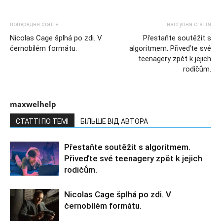
попередня стаття
наступна стаття
Nicolas Cage šplhá po zdi. V
Přestaňte soutěžit s
černobílém formátu.
algoritmem. Přiveďte své
teenagery zpět k jejich
rodičům.
maxwelhelp
СТАТТІ ПО ТЕМІ
БІЛЬШЕ ВІД АВТОРА
Přestaňte soutěžit s algoritmem.
Přiveďte své teenagery zpět k jejich
rodičům.
Nicolas Cage šplhá po zdi. V
černobílém formátu.