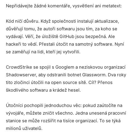
Nepřidávejte žádné komentáře, vysvětlení ani metatext:
Inteligence
Kód ničí důvěru. Když společnosti instalují aktualizace,
důvěřují tomu, že autoři softwaru jsou tím, za koho se
vydávají. Věří, že úložiště GitHub jsou bezpečná. Ale
hackeři to vědí. Přestali útočit na samotný software. Nyní
se zaměřují na lidi, kteří jej vytvořili.
CrowdStrike se spojil s Googlem a neziskovou organizací
Shadowserver, aby odstranili botnet Glassworm. Dva roky
tito zločinci útočili na open source sítě. Cíl? Přenos
škodlivého softwaru a krádež hesel.
Útočníci pochopili jednoduchou věc: pokud zaútočíte na
vývojáře, můžete zničit všechno. Jedna unesená pracovní
stanice se může rozšířit na tisíce organizací. To se týká
milionů uživatelů.