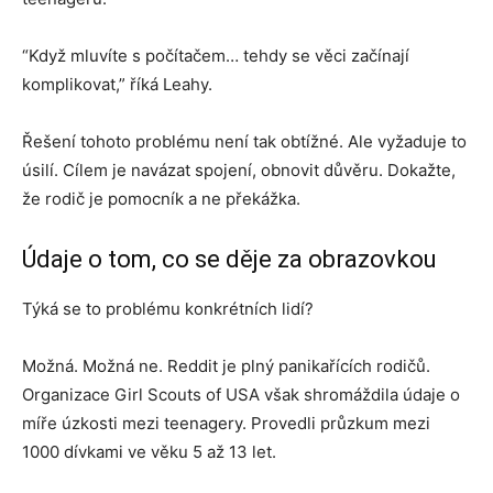
“Když mluvíte s počítačem… tehdy se věci začínají
komplikovat,” říká Leahy.
Řešení tohoto problému není tak obtížné. Ale vyžaduje to
úsilí. Cílem je navázat spojení, obnovit důvěru. Dokažte,
že rodič je pomocník a ne překážka.
Údaje o tom, co se děje za obrazovkou
Týká se to problému konkrétních lidí?
Možná. Možná ne. Reddit je plný panikařících rodičů.
Organizace Girl Scouts of USA však shromáždila údaje o
míře úzkosti mezi teenagery. Provedli průzkum mezi
1000 dívkami ve věku 5 až 13 let.