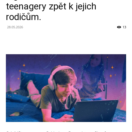
teenagery zpět k jejich
Novinek
rodičům.
28.05.2026
13
z
Technologií
a
Umělé