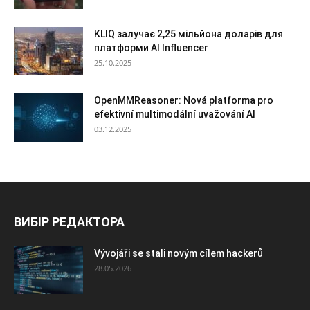
KLIQ залучає 2,25 мільйона доларів для
платформи AI Influencer
25.10.2025
OpenMMReasoner: Nová platforma pro
efektivní multimodální uvažování AI
03.12.2025
ВИБІР РЕДАКТОРА
Vývojáři se stali novým cílem hackerů
28.05.2026