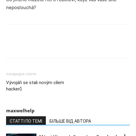
neposlouchá?
попередня стаття
Vývojáři se stali novým cílem
hackerů
maxwelhelp
СТАТТІ ПО ТЕМІ
БІЛЬШЕ ВІД АВТОРА