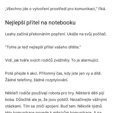
„Všechno jde o vytvoření prostředí pro komunikaci,“ říká.
Nejlepší přítel na notebooku
Leahy začíná překonáním popření. Ukáže na svůj počítač.
“Tohle je teď nejlepší přítel vašeho dítěte.”
Vidí, jak tváře svých rodičů zvážněly. To je alarmující.
Poté přejde k akci. Přítomný čas, kdy jste jen vy a dítě.
Žádné telefony, žádné rozptylování.
Někteří rodiče používají robota pro hry. Některé děti pijí
boba. Důležité ale je, že jsou poblíž. Nezačínejte vážnými
otázkami. Tím se zničí spojení. Buď tam. Několik týdnů
této komunikace povede k měsícům komunikace. A na