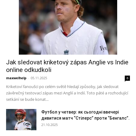
Jak sledovat kriketový zápas Anglie vs Indie
online odkudkoli
maxwelhelp
-
05.11.2025
0
Kriketoví fanoušci po celém světě hledají způsoby, jak sledovat
závěrečný testovací zápas mezi Anglií a Indií. Toto páté a rozhodující
setkání se bude konat...
Футбол у четвер: як сьогодні ввечері
дивитися матч “Стілерс” проти “Бенгалс”.
21.10.2025