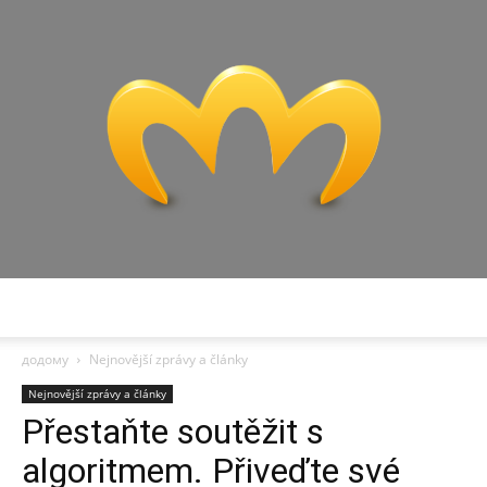
Miranda:
додому
Nejnovější zprávy a články
Nejnovější zprávy a články
Přestaňte soutěžit s
Analýza
algoritmem. Přiveďte své