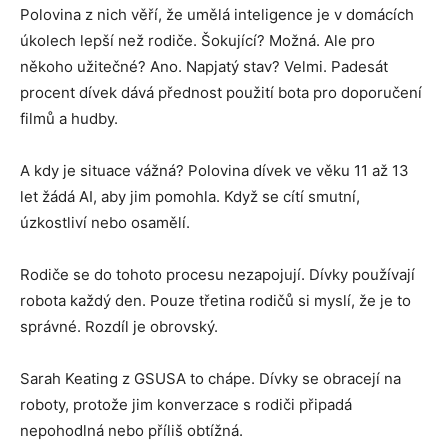
Polovina z nich věří, že umělá inteligence je v domácích
úkolech lepší než rodiče. Šokující? Možná. Ale pro
někoho užitečné? Ano. Napjatý stav? Velmi. Padesát
procent dívek dává přednost použití bota pro doporučení
filmů a hudby.
A kdy je situace vážná? Polovina dívek ve věku 11 až 13
let žádá AI, aby jim pomohla. Když se cítí smutní,
úzkostliví nebo osamělí.
Rodiče se do tohoto procesu nezapojují. Dívky používají
robota každý den. Pouze třetina rodičů si myslí, že je to
správné. Rozdíl je obrovský.
Sarah Keating z GSUSA to chápe. Dívky se obracejí na
roboty, protože jim konverzace s rodiči připadá
nepohodlná nebo příliš obtížná.