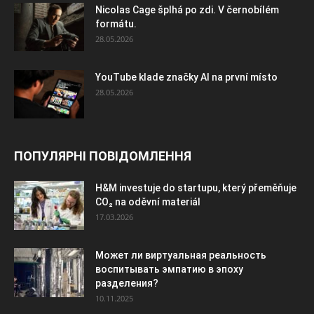
Nicolas Cage šplhá po zdi. V černobílém
formátu.
28.05.2026
YouTube klade značky AI na první místo
28.05.2026
ПОПУЛЯРНІ ПОВІДОМЛЕННЯ
H&M investuje do startupu, který přeměňuje
CO₂ na oděvní materiál
17.03.2026
Может ли виртуальная реальность
воспитывать эмпатию в эпоху
разделения?
10.11.2025