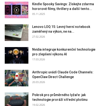
Kindle Spooky Savings: Získejte zdarma
hororové filmy, thrillery a další tento...
05.11.2025
Lenovo LOQ 15: Levný herní notebook
zaměřený na výkon, ne na...
27.02.2026
Nvidia integruje konkurenční technologie
pro zlepšení výkonu AI
17.03.2026
Anthropic uvádí Claude Code Channels:
OpenClaw Direct Challenge
20.03.2026
Pokrok pro průměrného lyžaře: jak
technologie proráží střední plošinu
19.02.2026