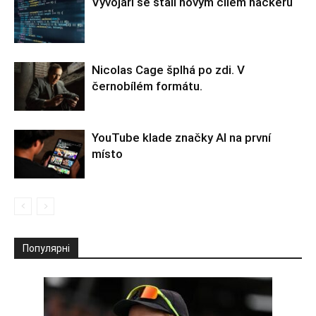
Vývojáři se stali novým cílem hackerů
Nicolas Cage šplhá po zdi. V
černobílém formátu.
YouTube klade značky AI na první
místo
Популярні