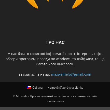
ПРО НАС
У нас багато корисної інформації про іт, інтернет, софт,
обзори программ, поради по windows, та лайфхаки, та ще
багато чого цыкавого.
зв'язатися з нами:
maxwelhelp@gmail.com
Čeština
Nejnovější zprávy a články
© Miranda - При копіюванні матеріалів посилання на сайт
обов'язковеv