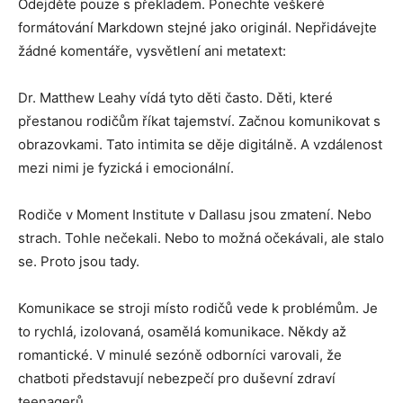
Odejděte pouze s překladem. Ponechte veškeré
formátování Markdown stejné jako originál. Nepřidávejte
Inteligence
žádné komentáře, vysvětlení ani metatext:
Dr. Matthew Leahy vídá tyto děti často. Děti, které
přestanou rodičům říkat tajemství. Začnou komunikovat s
obrazovkami. Tato intimita se děje digitálně. A vzdálenost
mezi nimi je fyzická i emocionální.
Rodiče v Moment Institute v Dallasu jsou zmatení. Nebo
strach. Tohle nečekali. Nebo to možná očekávali, ale stalo
se. Proto jsou tady.
Komunikace se stroji místo rodičů vede k problémům. Je
to rychlá, izolovaná, osamělá komunikace. Někdy až
romantické. V minulé sezóně odborníci varovali, že
chatboti představují nebezpečí pro duševní zdraví
teenagerů.