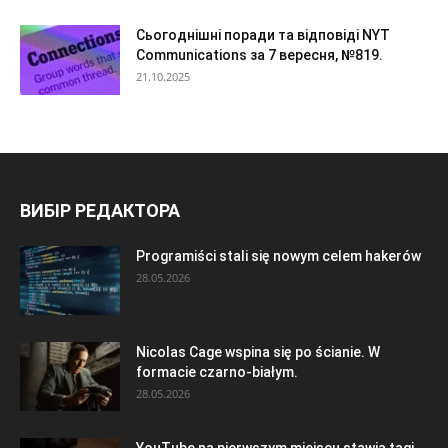
Сьогоднішні поради та відповіді NYT
Communications за 7 вересня, №819.
21.10.2025
ВИБІР РЕДАКТОРА
Programiści stali się nowym celem hakerów
28.05.2026
Nicolas Cage wspina się po ścianie. W
formacie czarno-białym.
28.05.2026
YouTube na pierwszym miejscu stawia tagi