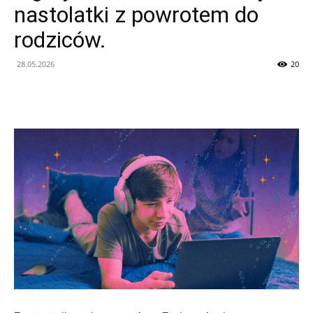
nastolatki z powrotem do
Nowości
rodziców.
28.05.2026
20
Technologicznych
i
Sztucznej
Inteligencji