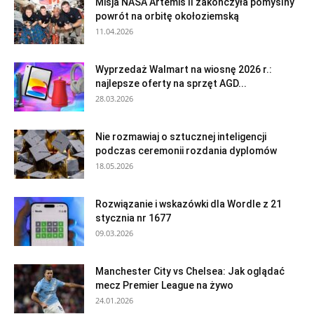
Misja NASA Artemis II zakończyła pomyślny
powrót na orbitę okołoziemską
11.04.2026
Wyprzedaż Walmart na wiosnę 2026 r.:
najlepsze oferty na sprzęt AGD...
28.03.2026
Nie rozmawiaj o sztucznej inteligencji
podczas ceremonii rozdania dyplomów
18.05.2026
Rozwiązanie i wskazówki dla Wordle z 21
stycznia nr 1677
09.03.2026
Manchester City vs Chelsea: Jak oglądać
mecz Premier League na żywo
24.01.2026