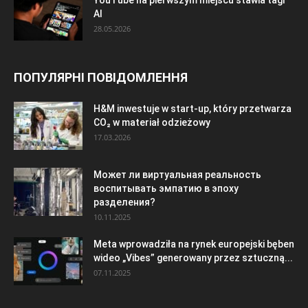
AI
28.05.2026
ПОПУЛЯРНІ ПОВІДОМЛЕННЯ
H&M inwestuje w start-up, który przetwarza
CO₂ w materiał odzieżowy
17.03.2026
Может ли виртуальная реальность
воспитывать эмпатию в эпоху
разделения?
10.11.2025
Meta wprowadziła na rynek europejski bęben
wideo „Vibes” generowany przez sztuczną...
07.11.2025