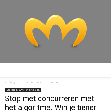
Miranda:
додому
Laatste nieuws en artikelen
Laatste nieuws en artikelen
Stop met concurreren met
Analyse
het algoritme. Win je tiener