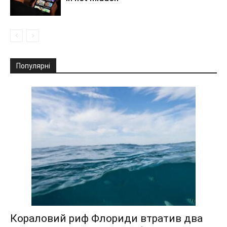
Популярні
Кораловий риф Флориди втратив два