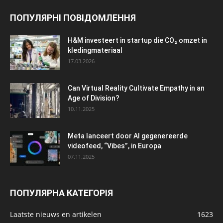
ПОПУЛЯРНІ ПОВІДОМЛЕННЯ
H&M investeert in startup die CO₂ omzet in
kledingmateriaal
17.03.2026
Can Virtual Reality Cultivate Empathy in an
Age of Division?
10.11.2025
Meta lanceert door AI gegenereerde
videofeed, “Vibes”, in Europa
07.11.2025
ПОПУЛЯРНА КАТЕГОРІЯ
Laatste nieuws en artikelen
1623