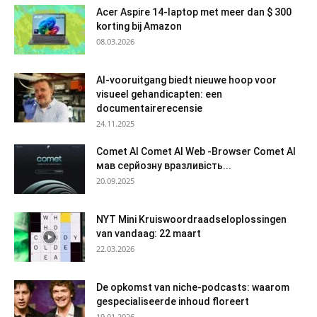
Acer Aspire 14-laptop met meer dan $ 300
korting bij Amazon
08.03.2026
AI-vooruitgang biedt nieuwe hoop voor
visueel gehandicapten: een
documentairerecensie
24.11.2025
Comet AI Comet AI Web -Browser Comet AI
мав серйозну вразливість...
20.09.2025
NYT Mini Kruiswoordraadseloplossingen
van vandaag: 22 maart
22.03.2026
De opkomst van niche-podcasts: waarom
gespecialiseerde inhoud floreert
19.01.2026