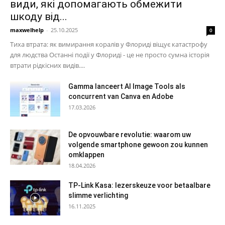
види, які допомагають обмежити
шкоду від...
maxwelhelp
-
25.10.2025
0
Тиха втрата: як вимирання коралів у Флориді віщує катастрофу
для людства Останні події у Флориді - це не просто сумна історія
втрати рідкісних видів....
Gamma lanceert AI Image Tools als
concurrent van Canva en Adobe
17.03.2026
De opvouwbare revolutie: waarom uw
volgende smartphone gewoon zou kunnen
omklappen
18.04.2026
TP-Link Kasa: lezerskeuze voor betaalbare
slimme verlichting
16.11.2025