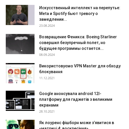
Искусственный интеллект на перепутье:
Meta и Spotify бьют тревогу о
замедлении...
23.08.2024
Возвращение Феникса: Boeing Starliner
совершил безупречный полет, но
будущее программы остается...
08.09.2024
Використовуємо VPN Master для обходу
блокування
11.12.2021
Google анонсувала android 12l-
платформу для гаджетів з великими
екранами
28.10.2021
Як лоуренс фішборн може з’явитися в
«матриці 4: воскресіння»