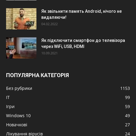
Як звільнити память Android, нічого не
видаляючи!
04.02.2022
Як підключити смартфон до телевізора
через WiFi, USB, HDMI
10.09.2021
ПОПУЛЯРНА КАТЕГОРІЯ
Без рубрики
1153
IT
99
Ігри
59
Windows 10
49
Новачкові
27
Лікування вірусів
24