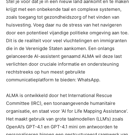
Stel je voor dat je in een nieuw land aankomt en te maken
krijgt met een onbekende taal en complexe systemen,
zoals toegang tot gezondheidszorg of het vinden van
huisvesting. Voeg daar nu de stress van het navigeren
door een potentieel vijandige politieke omgeving aan toe.
Dit is de realiteit voor veel vluchtelingen en immigranten
die in de Verenigde Staten aankomen. Een onlangs
gelanceerde AI-assistent genaamd ALMA wil deze last
verlichten door cruciale informatie en ondersteuning
rechtstreeks op hun meest gebruikte
communicatieplatform te bieden: WhatsApp.
ALMA is ontwikkeld door het International Rescue
Committee (IRC), een toonaangevende humanitaire
organisatie, en staat voor ‘AI for Life Mapping Assistance’.
Het maakt gebruik van grote taalmodellen (LLM’s) zoals
OpenAI’s GPT-4.1 en GPT-4.1 mini om antwoorden te
personaliseren binnen een gestructureerd raamwerk van