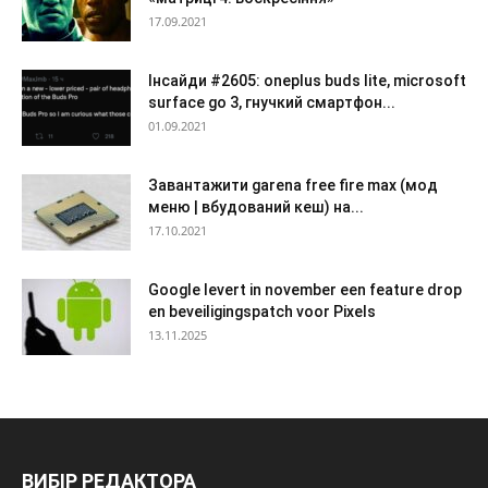
17.09.2021
Інсайди #2605: oneplus buds lite, microsoft
surface go 3, гнучкий смартфон...
01.09.2021
Завантажити garena free fire max (мод
меню | вбудований кеш) на...
17.10.2021
Google levert in november een feature drop
en beveiligingspatch voor Pixels
13.11.2025
ВИБІР РЕДАКТОРА