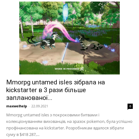
Mmorpg untamed isles зібрала на
kickstarter в 3 рази більше
запланованої...
maxwelhelp
-
22.09.2021
0
Mmorpg untamed isles з покроковими битвами і
колекціонуванням вихованців, на зразок pokemon, була успішно
профінансована на kickstarter. Розробникам вдалося зібрати
суму в $418 287,...