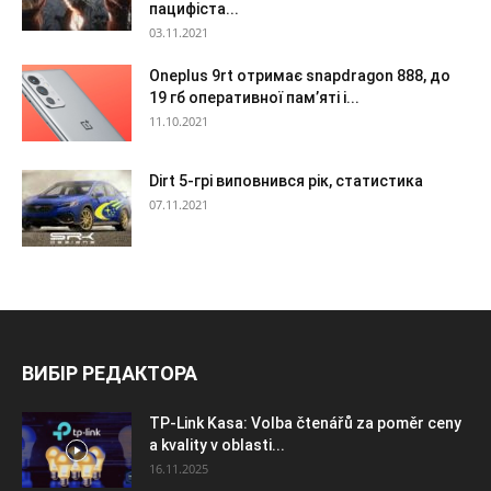
пацифіста...
03.11.2021
Oneplus 9rt отримає snapdragon 888, до
19 гб оперативної пам’яті і...
11.10.2021
Dirt 5-грі виповнився рік, статистика
07.11.2021
ВИБІР РЕДАКТОРА
TP-Link Kasa: Volba čtenářů za poměr ceny
a kvality v oblasti...
16.11.2025