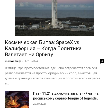
Космическая Битва: SpaceX vs
Калифорния – Когда Политика
Взлетает На Орбиту
maxwelhelp
-
17.10.2024
0
В эпицентре противостояния, где небо встречается с землей,
разворачивается не просто юридический спор, а настоящая
драма о границах власти, коммерции и политической окраске
в...
Патч 11.21 відключив загальний чат на
російському сервері league of legends,...
20.10.2021