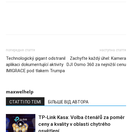
попередня стаття
наступна стаття
Technologický gigant odstranil
Zachyťte každý úhel: Kamera
aplikaci dokumentující aktivity
DJI Osmo 360 za nejnižší cenu
IMIGRACE pod tlakem Trumpa
maxwelhelp
СТАТТІ ПО ТЕМІ
БІЛЬШЕ ВІД АВТОРА
TP-Link Kasa: Volba čtenářů za poměr
ceny a kvality v oblasti chytrého
osvětlení