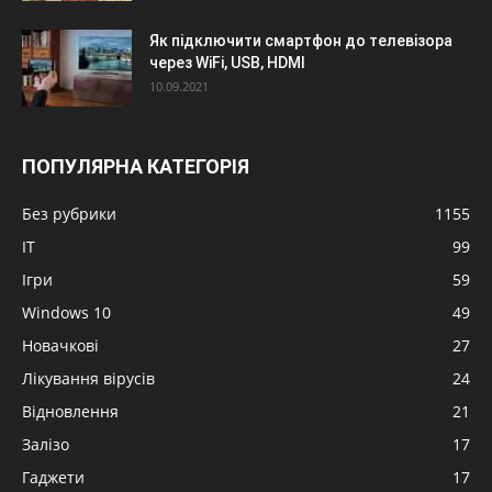
Як підключити смартфон до телевізора
через WiFi, USB, HDMI
10.09.2021
ПОПУЛЯРНА КАТЕГОРІЯ
Без рубрики
1155
IT
99
Ігри
59
Windows 10
49
Новачкові
27
Лікування вірусів
24
Відновлення
21
Залізо
17
Гаджети
17