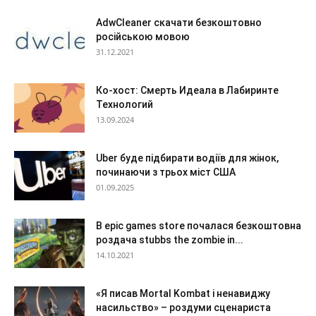
AdwCleaner скачати безкоштовно
російською мовою
31.12.2021
Ко-хост: Смерть Идеала в Лабиринте
Технологий
13.09.2024
Uber буде підбирати водіїв для жінок,
починаючи з трьох міст США
01.09.2025
В epic games store почалася безкоштовна
роздача stubbs the zombie in...
14.10.2021
«Я писав Mortal Kombat і ненавиджу
насильство» – роздуми сценариста