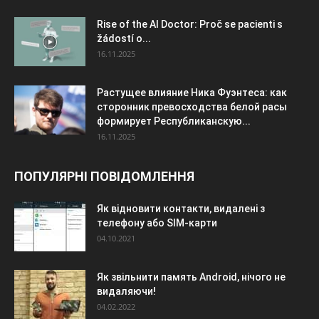
Rise of the AI Doctor: Proč se pacienti s
žádostí o...
16.11.2025
Растущее влияние Ника Фуэнтеса: как
сторонник превосходства белой расы
формирует Республиканскую...
16.11.2025
ПОПУЛЯРНІ ПОВІДОМЛЕННЯ
Як відновити контакти, видалені з
телефону або SIM-карти
04.10.2021
Як звільнити память Android, нічого не
видаляючи!
04.02.2022