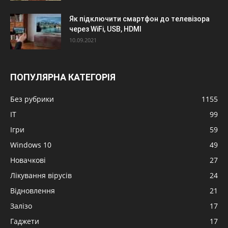
Як підключити смартфон до телевізора
через WiFi, USB, HDMI
10.09.2021
ПОПУЛЯРНА КАТЕГОРІЯ
Без рубрики
1155
IT
99
Ігри
59
Windows 10
49
Новачкові
27
Лікування вірусів
24
Відновлення
21
Залізо
17
Гаджети
17