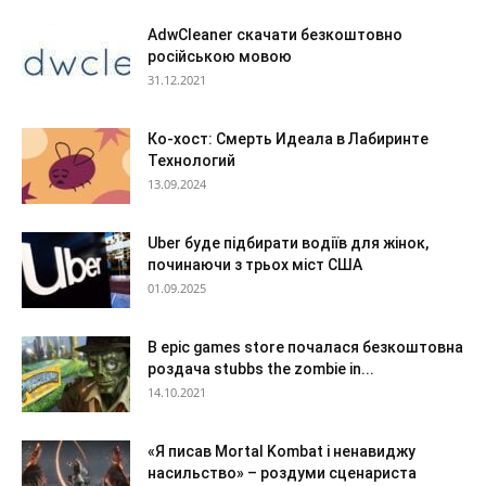
AdwCleaner скачати безкоштовно
російською мовою
31.12.2021
Ко-хост: Смерть Идеала в Лабиринте
Технологий
13.09.2024
Uber буде підбирати водіїв для жінок,
починаючи з трьох міст США
01.09.2025
В epic games store почалася безкоштовна
роздача stubbs the zombie in...
14.10.2021
«Я писав Mortal Kombat і ненавиджу
насильство» – роздуми сценариста