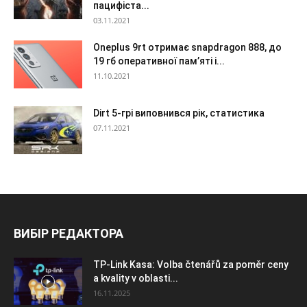
пацифіста...
03.11.2021
Oneplus 9rt отримає snapdragon 888, до
19 гб оперативної пам’яті і...
11.10.2021
Dirt 5-грі виповнився рік, статистика
07.11.2021
ВИБІР РЕДАКТОРА
TP-Link Kasa: Volba čtenářů za poměr ceny
a kvality v oblasti...
16.11.2025