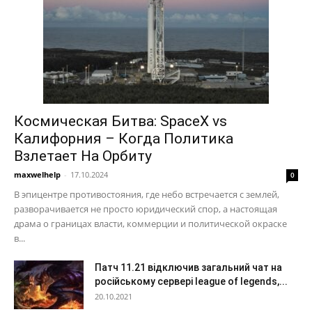
Космическая Битва: SpaceX vs
Калифорния – Когда Политика
Взлетает На Орбиту
maxwelhelp
-
17.10.2024
0
В эпицентре противостояния, где небо встречается с землей,
разворачивается не просто юридический спор, а настоящая
драма о границах власти, коммерции и политической окраске
в...
Патч 11.21 відключив загальний чат на
російському сервері league of legends,...
20.10.2021