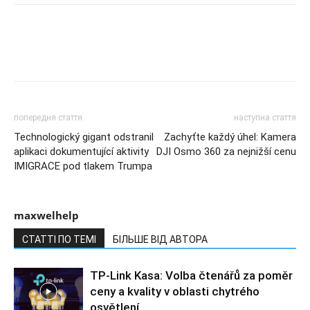
попередня стаття
наступна стаття
Technologický gigant odstranil
Zachyťte každý úhel: Kamera
aplikaci dokumentující aktivity
DJI Osmo 360 za nejnižší cenu
IMIGRACE pod tlakem Trumpa
maxwelhelp
СТАТТІ ПО ТЕМІ
БІЛЬШЕ ВІД АВТОРА
TP-Link Kasa: Volba čtenářů za poměr
ceny a kvality v oblasti chytrého
osvětlení