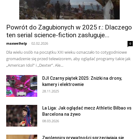
Powrót do Zagubionych w 2025 r.: Dlaczego
ten serial science-fiction zasługuje...
maxwelhelp
-
02.02.2026
0
Dla wielu osób na początku XXI wieku oznaczało to cotygodniowe
gromadzenie się przed telewizorem, aby oglądać programy takie jak
„American Idol” i „Dexter”. Ale...
DJI Czarny piątek 2025: Zniżki na drony,
kamery i elektrownie
28.11.2025
La Liga: Jak oglądać mecz Athletic Bilbao vs
Barcelona na żywo
08.03.2026
Zwolennicy prywatności sprzeciwiają się