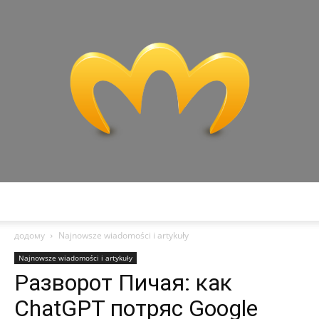
Miranda
додому
Najnowsze wiadomości i artykuły
Najnowsze wiadomości i artykuły
Разворот Пичая: как
ChatGPT потряс Google