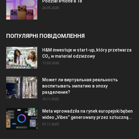
Podział iPhone’a 18
26.05.2026
ПОПУЛЯРНІ ПОВІДОМЛЕННЯ
H&M inwestuje w start-up, który przetwarza
CO₂ w materiał odzieżowy
17.03.2026
Может ли виртуальная реальность
воспитывать эмпатию в эпоху
разделения?
10.11.2025
Meta wprowadziła na rynek europejski bęben
wideo „Vibes” generowany przez sztuczną...
07.11.2025