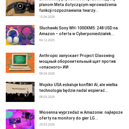
planom Meta dotyczącym wprowadzenia
funkcji rozpoznawania twarzy...
15.04.2026
Słuchawki Sony WH-1000XM5: 248 USD na
Amazon – oferta w Cyberponiedziałek...
04.12.2025
Anthropic запускает Project Glasswing:
мощный оборонительный щит против
«опасного» ИИ
08.04.2026
Wojsko USA eskaluje konflikt AI, ale wielka
technologia będzie nadal wspierać...
08.03.2026
Wiosenna wyprzedaż w Amazonie: najlepsze
oferty na monitory do gier LG...
29.03.2026