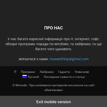
ПРО НАС
У нас багато корисної інформації про іт, інтернет, софт,
обзори программ, поради по windows, та лайфхаки, та ще
багато чого цыкавого.
зв'язатися з нами:
maxwelhelp@gmail.com
IT
Програми
Лайфхаки
Гаджети
Новачкові
Русский
Последние новости и статьи
© Miranda - При копіюванні матеріалів посилання на сайт
обов'язковеv
Exit mobile version