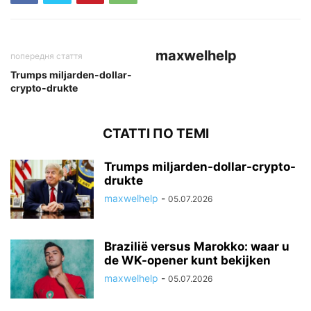
maxwelhelp
попередня стаття
Trumps miljarden-dollar-
crypto-drukte
СТАТТІ ПО ТЕМІ
Trumps miljarden-dollar-crypto-
drukte
maxwelhelp
-
05.07.2026
Brazilië versus Marokko: waar u
de WK-opener kunt bekijken
maxwelhelp
-
05.07.2026