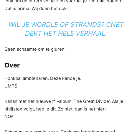
leuk om de letters vol te zien voordat je zelf gaat spelen.
Dat is prima. Wij doen het ook.
WIL JE WORDLE OF STRANDS? CNET
DEKT HET HELE VERHAAL.
Geen schaamte om te gluren.
Over
Honkbal ambtenaren. Deze kende je.
UMPS
Kahan met het nieuwe #1-album ‘The Great Divide’. Als je
hitlijsten volgt, heb je dit. Zo niet, dan is het hier:
NOA
Schaduw van oranje-roze. Denk aan lentebloemen of