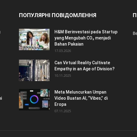
ПОПУЛЯРНІ ПОВІДОМЛЕННЯ
П
g
H&M Berinvestasi pada Startup
Be
yang Mengubah CO₂ menjadi
Bahan Pakaian
17.03.2026
Can Virtual Reality Cultivate
Empathy in an Age of Division?
10.11.2025
Meta Meluncurkan Umpan
i
Video Buatan AI, “Vibes,” di
Eropa
07.11.2025