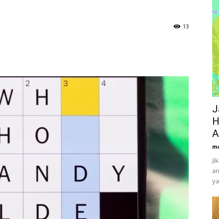
13
J
H
A
ma
Ji
an
ya