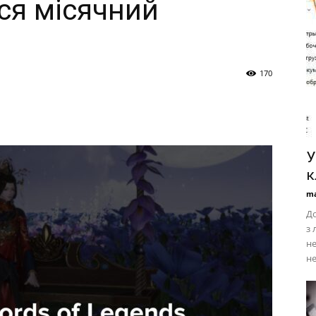
ся місячний
170
У
к
ma
До
з 
не
не