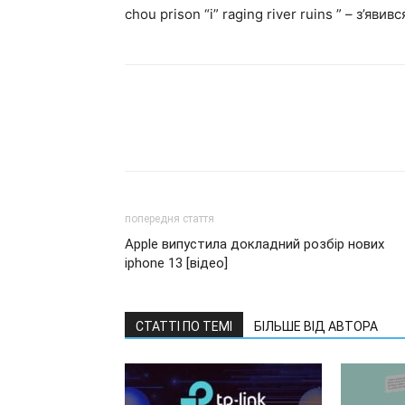
chou prison “і” raging river ruins ” – з’яв
попередня стаття
Apple випустила докладний розбір нових
iphone 13 [відео]
СТАТТІ ПО ТЕМІ
БІЛЬШЕ ВІД АВТОРА