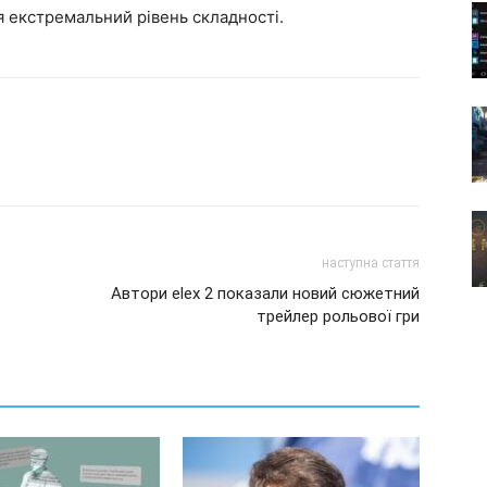
ився екстремальний рівень складності.
наступна стаття
Автори elex 2 показали новий сюжетний
трейлер рольової гри