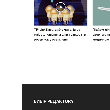
TP-Link Kasa: вибір читачів за
Підйом лік
співвідношенням ціни та якості в
звертаютьс
розумному освітленні
медичною
ВИБІР РЕДАКТОРА