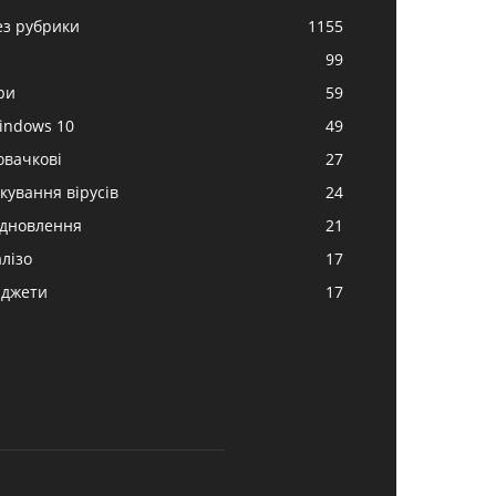
ез рубрики
1155
99
ри
59
indows 10
49
овачкові
27
ікування вірусів
24
ідновлення
21
алізо
17
аджети
17