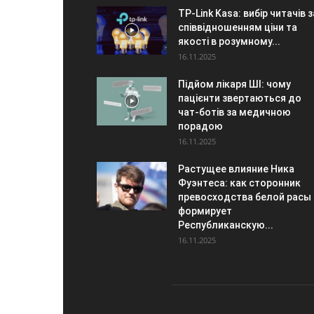
TP-Link Kasa: вибір читачів з
співвідношенням ціни та
якості в розумному...
16.11.2025
Підйом лікаря ШІ: чому
пацієнти звертаються до
чат-ботів за медичною
порадою
16.11.2025
Растущее влияние Ника
Фуэнтеса: как сторонник
превосходства белой расы
формирует
Республиканскую...
16.11.2025