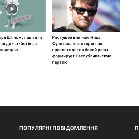
аря ШІ: чому пацієнти
Растущее влияние Ника
я до чат-ботів за
Фуэнтеса: как сторонник
 порадою
превосходства белой расы
формирует Республиканскую
партию
ПОПУЛЯРНІ ПОВІДОМЛЕННЯ
П