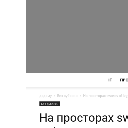
IT
ПР
додому
Без рубрики
На просторах swords of le
Без рубрики
На просторах sw