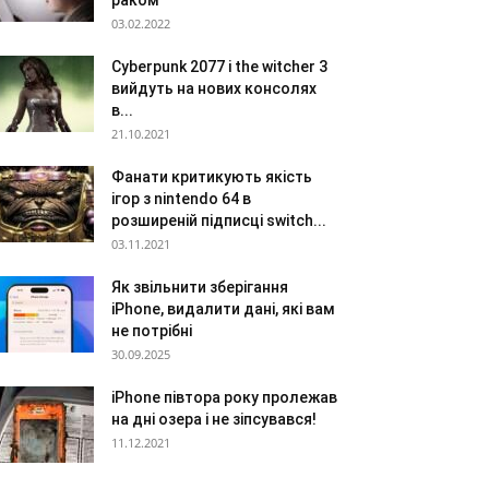
раком
03.02.2022
Cyberpunk 2077 і the witcher 3
вийдуть на нових консолях
в...
21.10.2021
Фанати критикують якість
ігор з nintendo 64 в
розширеній підписці switch...
03.11.2021
Як звільнити зберігання
iPhone, видалити дані, які вам
не потрібні
30.09.2025
iPhone півтора року пролежав
на дні озера і не зіпсувався!
11.12.2021