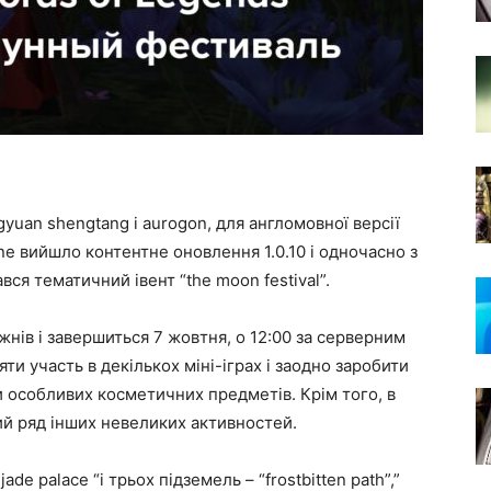
gyuan shengtang і aurogon, для англомовної версії
ne вийшло контентне оновлення 1.0.10 і одночасно з
ся тематичний івент “the moon festival”.
нів і завершиться 7 жовтня, о 12:00 за серверним
яти участь в декількох міні-іграх і заодно заробити
и особливих косметичних предметів. Крім того, в
ий ряд інших невеликих активностей.
ade palace “і трьох підземель – “frostbitten path”,”