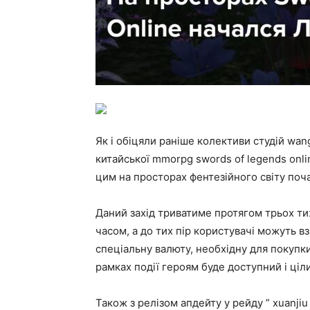
Як і обіцяли раніше колективи студій wan
китайської mmorpg swords of legends onli
цим на просторах фентезійного світу почав
Даний захід триватиме протягом трьох тиж
часом, а до тих пір користувачі можуть вз
спеціальну валюту, необхідну для покупк
рамках події героям буде доступний і ціл
Також з релізом апдейту у рейду ” xuanjiu j