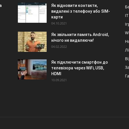
а
Як відновити контакти,
Б
видалені з телефону або SIM-
IT
карти
04.10.2021
Іг
W
Як звільнити память Android,
нічого не видаляючи!
Н
04.02.2022
Л
В
Як підключити смартфон до
З
телевізора через WiFi, USB,
HDMI
Г
10.09.2021