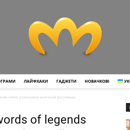
ОГРАМИ
ЛАЙФХАКИ
ГАДЖЕТИ
НОВАЧКОВІ
УК
Miranda
gends online розпочався місячний фестиваль
ords of legends