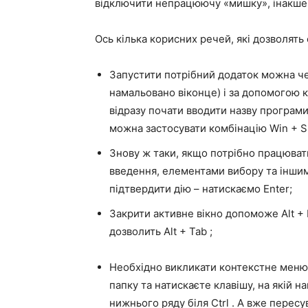
відключити непрацюючу «мишку», інакше 
Ось кілька корисних речей, які дозволять
Запустити потрібний додаток можна че
намальовано віконце) і за допомогою 
відразу почати вводити назву програми
можна застосувати комбінацію
Win + 
Знову ж таки, якщо потрібно працюва
введення, елементами вибору та інши
підтвердити дію – натискаємо Enter;
Закрити активне вікно допоможе
Alt +
дозволить
Alt + Tab
;
Необхідно викликати контекстне меню?
папку та натискаєте клавішу, на якій 
нижнього ряду біля
Ctrl
. А вже пересу