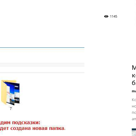
1145
M
к
б
ma
Ко
но
по
am