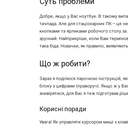
Суть проблеми
Добре, якщо у Вас ноутбук. В такому ви
тачпада. Але для стаціонарних ПК – це н
кнопками та ярликами робочого столу за 
зручний. Найприкріше, коли Вам термінов
така біда. Новачки, як правило, виявляють
Що ж робити?
Зараз я поділюся парочкою інструкцій, як
блоку з цифрами (праворуч). Якщо ж у Ва
зневірятися, для Вас я теж підготував рі
Корисні поради
Увага! Як управляти курсором миші з клав