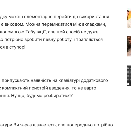
падку можна елементарно перейти до використання
е є виходом. Можна перемикатися між вкладками,
допомогою Табуляції, але цей спосіб не дуже
о потрібно зробити певну роботу, і трапляється
ся в ступорі.
і припускають наявність на клавіатурі додаткового
с компактний пристрій введення, то не варто
шення. Ну що, будемо розбиратися?
іатури Ви зараз дізнаєтесь, але попередньо потрібно