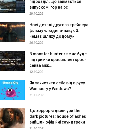
підрозділ, що займається
випуском ігор на pc
29.10.2021
Нові деталі другого трейлера
фільму «людина-павук 3:
немає шляху додому»
26.10.2021
В monster hunter rise не буде
підтримки кроссплея і крос-
сейва між...
12.10.2021
Як захистити себе від вірусу
Wannacry у Windows?
31.12.2021
До хоррор-адвенчури the
dark pictures: house of ashes
вийшли офіційні саундтреки
21.10.2021