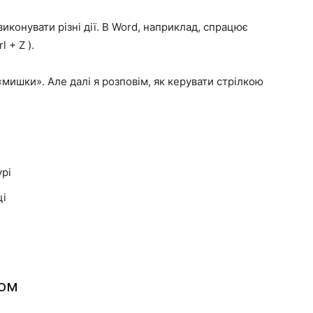
конувати різні дії. В Word, наприклад, спрацює
rl + Z
).
мишки». Але далі я розповім, як керувати стрілкою
урі
ці
ром