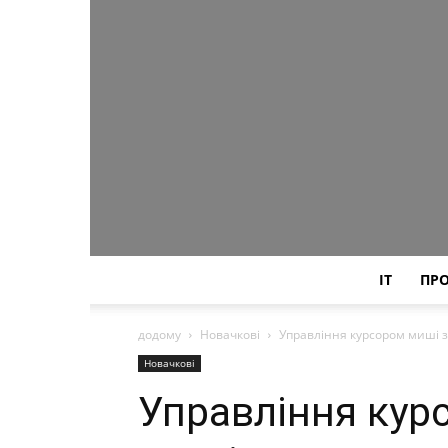
IT
ПР
додому
Новачкові
Управління курсором миші з
Новачкові
Управління кур