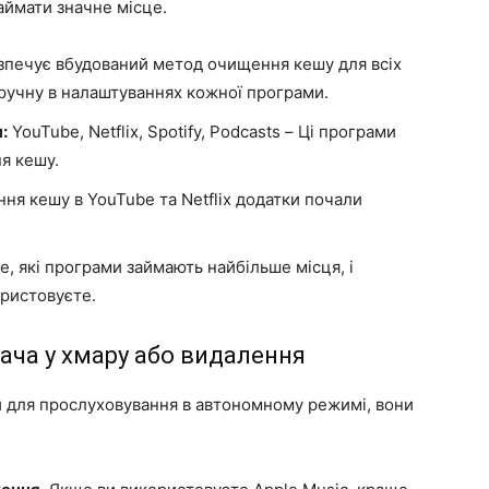
аймати значне місце.
езпечує вбудований метод очищення кешу для всіх
вручну в налаштуваннях кожної програми.
:
YouTube, Netflix, Spotify, Podcasts – Ці програми
я кешу.
ня кешу в YouTube та Netflix додатки почали
, які програми займають найбільше місця, і
ористовуєте.
дача у хмару або видалення
и для прослуховування в автономному режимі, вони