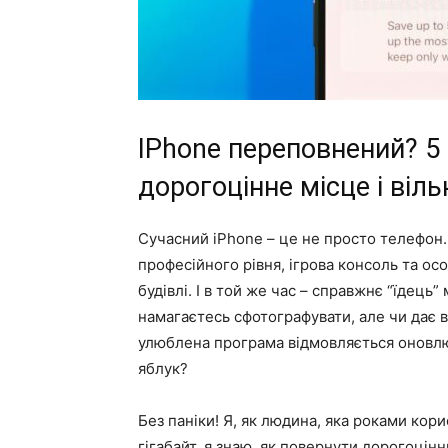
IPhone переповнений? 5 
дорогоцінне місце і віл
Сучасний iPhone – це не просто телефон.
професійного рівня, ігрова консоль та ос
будівлі. І в той же час – справжнє “їдець”
намагаєтесь сфотографувати, але чи дає 
улюблена програма відмовляється оновлюв
яблук?
Без паніки! Я, як людина, яка роками кор
гігабайт, я знаю, як повернути дорогоцінн