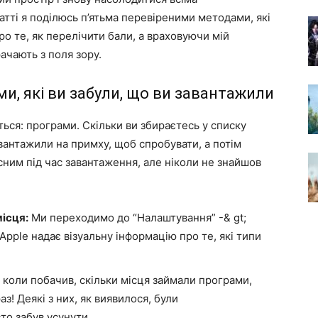
тті я поділюсь п’ятьма перевіреними методами, які
ро те, як перелічити бали, а враховуючи мій
ачають з поля зору.
и, які ви забули, що ви завантажили
ься: програми. Скільки ви збираєтесь у списку
вантажили на примху, щоб спробувати, а потім
исним під час завантаження, але ніколи не знайшов
ісця:
Ми переходимо до “Налаштування” -& gt;
 Apple надає візуальну інформацію про те, які типи
 коли побачив, скільки місця займали програми,
з! Деякі з них, як виявилося, були
то забув усунути.