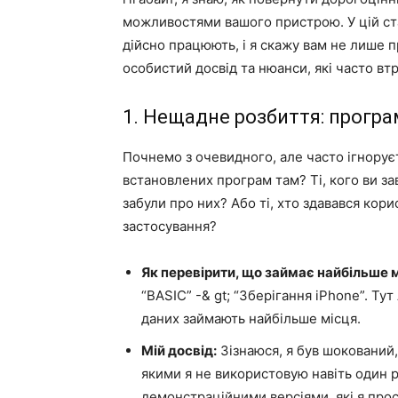
можливостями вашого пристрою. У цій ста
дійсно працюють, і я скажу вам не лише п
особистий досвід та нюанси, які часто втр
1. Нещадне розбиття: програм
Почнемо з очевидного, але часто ігноруєт
встановлених програм там? Ті, кого ви за
забули про них? Або ті, хто здавався кор
застосування?
Як перевірити, що займає найбільше м
“BASIC” -& gt; “Зберігання iPhone”. Тут
даних займають найбільше місця.
Мій досвід:
Зізнаюся, я був шокований,
якими я не використовую навіть один ра
демонстраційними версіями, які я прос