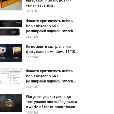
відеокарт intel arc повинні
увійти asus, msi і...
24.09.2021
Фанати критикують якість
ігор з nintendo 64 в
розширеній підписці switch...
03.11.2021
Як поміняти колір, значки і
фон у папок в windows 11/10...
25.12.2021
Фанати критикують якість
ігор з nintendo 64 в
розширеній підписці switch...
01.11.2021
Wargaming приступила до
тестування платної підписки
в world of tanks-поки тільки...
14.10.2021