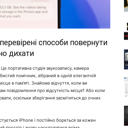
перевірені способи повернути
ьно дихати
 Це портативна студія звукозапису, камера
обистий помічник, зібраний в одній елегантній
 місце в пам’яті. Знайоме відчуття, коли ви
вам повідомлення про відсутність місця? Або коли
ати, оскільки зберігання засмітиться до очних
истується iPhone і постійно бореться за кожен
ий простір і знову насолодитися всіма