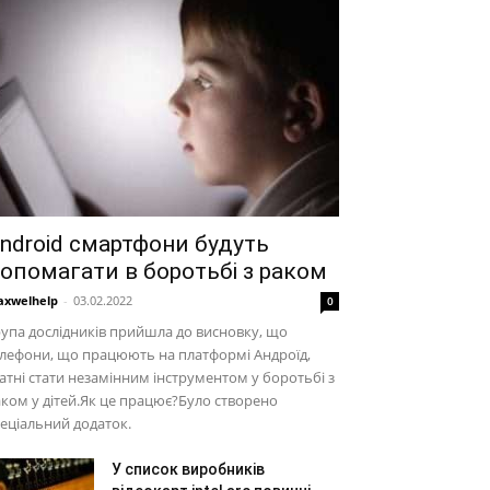
ndroid смартфони будуть
опомагати в боротьбі з раком
xwelhelp
-
03.02.2022
0
упа дослідників прийшла до висновку, що
лефони, що працюють на платформі Андроїд,
атні стати незамінним інструментом у боротьбі з
ком у дітей.Як це працює?Було створено
еціальний додаток.
У список виробників