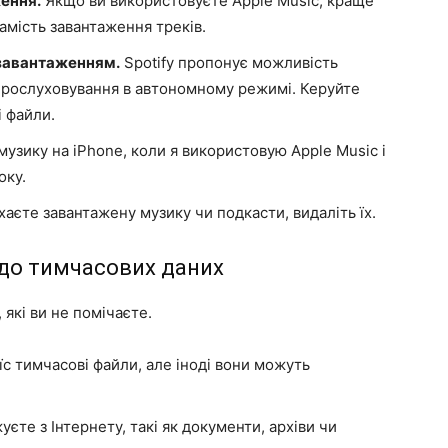
ження.
Якщо ви використовуєте Apple Music, краще
амість завантаження треків.
 завантаженням.
Spotify пропонує можливість
 прослуховування в автономному режимі. Керуйте
і файли.
узику на iPhone, коли я використовую Apple Music і
оку.
аєте завантажену музику чи подкасти, видаліть їх.
ли до тимчасових даних
 які ви не помічаєте.
с тимчасові файли, але іноді вони можуть
уєте з Інтернету, такі як документи, архіви чи