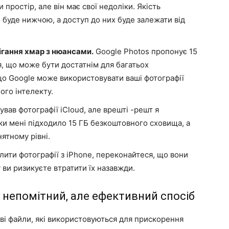
 простір, але він має свої недоліки. Якість
, буде нижчою, а доступ до них буде залежати від
ігання хмар з нюансами.
Google Photos пропонує 15
, що може бути достатнім для багатьох
 що Google може використовувати ваші фотографії
ого інтелекту.
вав фотографії iCloud, але врешті -решт я
ки мені підходило 15 ГБ безкоштовного сховища, а
нятному рівні.
ити фотографії з iPhone, переконайтеся, що вони
 ви ризикуєте втратити їх назавжди.
 непомітний, але ефективний спосіб
ві файли, які використовуються для прискорення