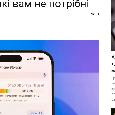
кі вам не потрібні
41
A
д
ma
Гр
те
зд
ра
сп