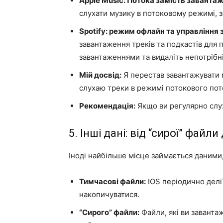
Apple Music: Потока замість заванта
слухати музику в потоковому режимі, з
Spotify: режим офлайн та управління
завантаження треків та подкастів для
завантаженнями та видаліть непотрібн
Мій досвід:
Я перестав завантажувати м
слухаю треки в режимі потокового пот
Рекомендація:
Якщо ви регулярно слух
5. Інші дані: від “сирої” фай
Іноді найбільше місце займається даними,
Тимчасові файли:
IOS періодично делії
накопичуватися.
“Сирого” файли:
Файли, які ви завантаж