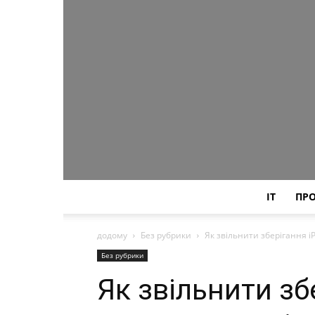
IT
ПР
додому
Без рубрики
Як звільнити зберігання iP
Без рубрики
Як звільнити зб