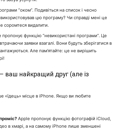
ограми “оком”. Подивіться на список і чесно
є використовував цю програму? Чи справді мені це
не соромтеся видалити.
 пропонує функцію “невикористані програми”. Це
втрачаючи заявки взагалі. Вони будуть зберігатися в
авантажуються. Але пам’ятайте: це не вирішить
і!
 – ваш найкращий друг (але із
ьше «їдець» місце в iPhone. Якщо ви любите
мпроміс?
Apple пропонує функцію фотографій iCloud,
ідео в хмарі, а на самому iPhone лише зменшені