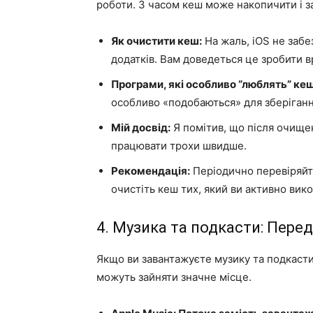
роботи. З часом кеш може накопичити і з
Як очистити кеш:
На жаль, iOS не заб
додатків. Вам доведеться це зробити 
Програми, які особливо “люблять” кеш
особливо «подобаються» для зберіганн
Мій досвід:
Я помітив, що після очищен
працювати трохи швидше.
Рекомендація:
Періодично перевіряйте
очистіть кеш тих, який ви активно вик
4. Музика та подкасти: Пере
Якщо ви завантажуєте музику та подкаст
можуть зайняти значне місце.