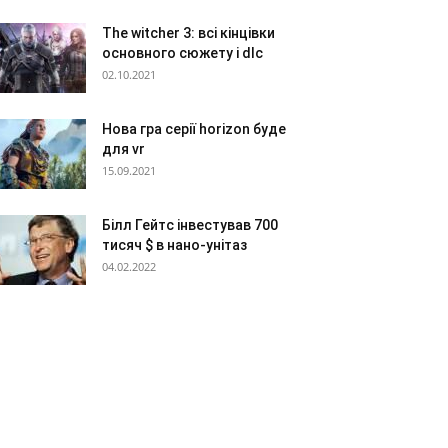
The witcher 3: всі кінцівки
основного сюжету і dlc
02.10.2021
Нова гра серії horizon буде
для vr
15.09.2021
Білл Гейтс інвестував 700
тисяч $ в нано-унітаз
04.02.2022