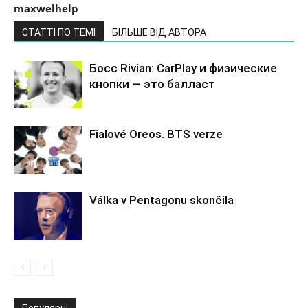
maxwelhelp
СТАТТІ ПО ТЕМІ
БІЛЬШЕ ВІД АВТОРА
Босс Rivian: CarPlay и физические
кнопки — это балласт
Fialové Oreos. BTS verze
Válka v Pentagonu skončila
Популярні