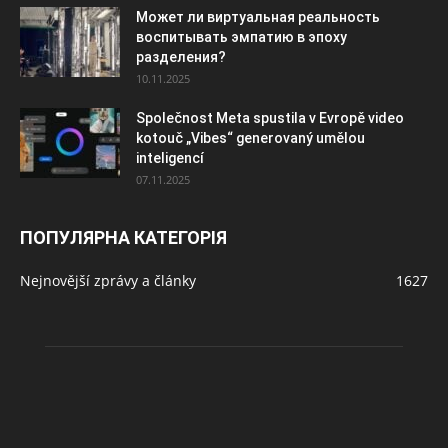
Может ли виртуальная реальность
воспитывать эмпатию в эпоху
разделения?
10.11.2025
Společnost Meta spustila v Evropě video
kotouč „Vibes“ generovaný umělou
inteligencí
07.11.2025
ПОПУЛЯРНА КАТЕГОРІЯ
Nejnovější zprávy a články
1627