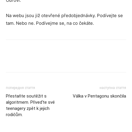
Ourovi.
Na webu jsou již otevřené předobjednávky. Podívejte se
tam. Nebo ne. Podívejme se, na co čekáte.
попередня стаття
наступна стаття
Přestaňte soutěžit s
Válka v Pentagonu skončila
algoritmem. Přiveďte své
teenagery zpět k jejich
rodičům.