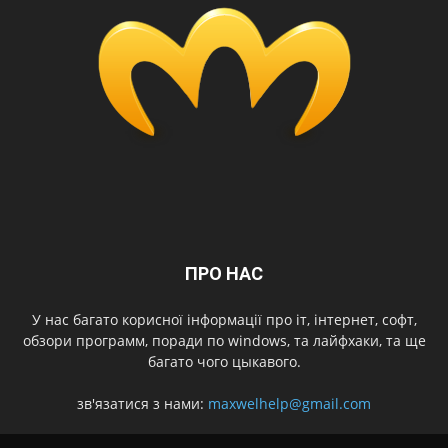
ПРО НАС
У нас багато корисної інформації про іт, інтернет, софт,
обзори программ, поради по windows, та лайфхаки, та ще
багато чого цыкавого.
зв'язатися з нами:
maxwelhelp@gmail.com