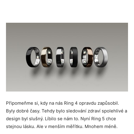
Novinek
z
Technologií
a
Připomeňme si, kdy na nás Ring 4 opravdu zapůsobil.
Byly dobré časy. Tehdy bylo sledování zdraví spolehlivé a
Umělé
design byl slušný. Líbilo se nám to. Nyní Ring 5 chce
stejnou lásku. Ale v menším měřítku. Mnohem méně.