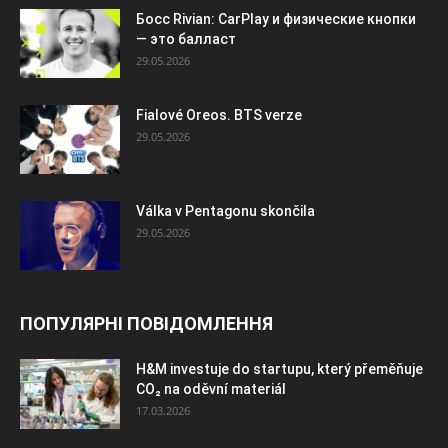
Босс Rivian: CarPlay и физические кнопки
— это балласт
29.05.2026
Fialové Oreos. BTS verze
29.05.2026
Válka v Pentagonu skončila
29.05.2026
ПОПУЛЯРНІ ПОВІДОМЛЕННЯ
H&M investuje do startupu, který přeměňuje
CO₂ na oděvní materiál
17.03.2026