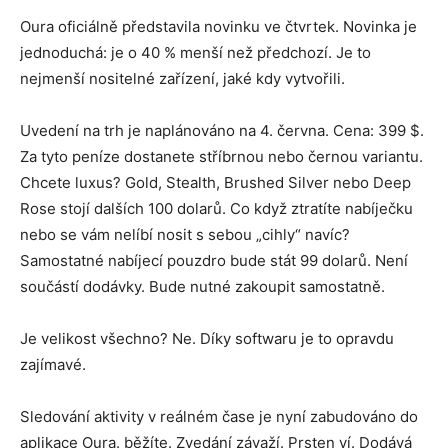
Oura oficiálně představila novinku ve čtvrtek. Novinka je
Inteligence
jednoduchá: je o 40 % menší než předchozí. Je to
nejmenší nositelné zařízení, jaké kdy vytvořili.
Uvedení na trh je naplánováno na 4. června. Cena: 399 $.
Za tyto peníze dostanete stříbrnou nebo černou variantu.
Chcete luxus? Gold, Stealth, Brushed Silver nebo Deep
Rose stojí dalších 100 dolarů. Co když ztratíte nabíječku
nebo se vám nelíbí nosit s sebou „cihly“ navíc?
Samostatné nabíjecí pouzdro bude stát 99 dolarů. Není
součástí dodávky. Bude nutné zakoupit samostatně.
Je velikost všechno? Ne. Díky softwaru je to opravdu
zajímavé.
Sledování aktivity v reálném čase je nyní zabudováno do
aplikace Oura. běžíte. Zvedání závaží. Prsten ví. Dodává