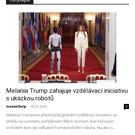
Melania Trump zahajuje vzdělávací iniciativu
s ukázkou robotů
maxwelhelp
-
28.03.2026
0
Melania Trumpová představila globální vzdělávací iniciativu ve
středu na summitu pořádaném Bílým domem, kde klíčovým
vrcholem bylo její odhalení humanoidního robota. Na akci s...