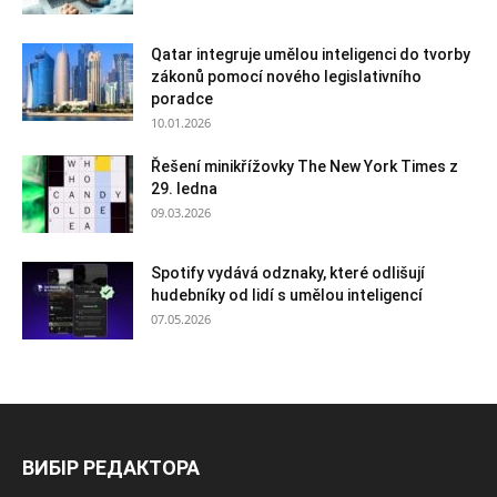
Qatar integruje umělou inteligenci do tvorby
zákonů pomocí nového legislativního
poradce
10.01.2026
Řešení minikřížovky The New York Times z
29. ledna
09.03.2026
Spotify vydává odznaky, které odlišují
hudebníky od lidí s umělou inteligencí
07.05.2026
ВИБІР РЕДАКТОРА