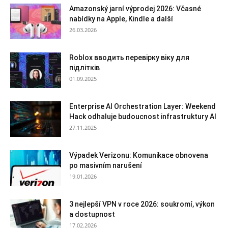
Amazonský jarní výprodej 2026: Včasné
nabídky na Apple, Kindle a další
26.03.2026
Roblox вводить перевірку віку для
підлітків
01.09.2025
Enterprise AI Orchestration Layer: Weekend
Hack odhaluje budoucnost infrastruktury AI
27.11.2025
Výpadek Verizonu: Komunikace obnovena
po masivním narušení
19.01.2026
3 nejlepší VPN v roce 2026: soukromí, výkon
a dostupnost
17.02.2026