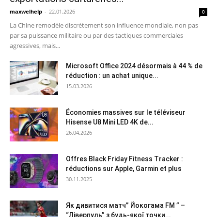
maxwelhelp
-
22.01.2026
0
La Chine remodèle discrètement son influence mondiale, non pas
par sa puissance militaire ou par des tactiques commerciales
agressives, mais...
Microsoft Office 2024 désormais à 44 % de
réduction : un achat unique...
15.03.2026
Économies massives sur le téléviseur
Hisense U8 Mini LED 4K de...
26.04.2026
Offres Black Friday Fitness Tracker :
réductions sur Apple, Garmin et plus
30.11.2025
Як дивитися матч” Йокогама FM ” –
“Ліверпуль” з будь-якої точки...