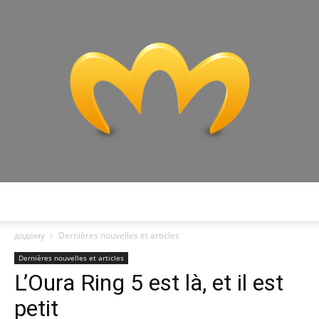
Miranda:
додому
Dernières nouvelles et articles
Dernières nouvelles et articles
L’Oura Ring 5 est là, et il est
Analyse
petit