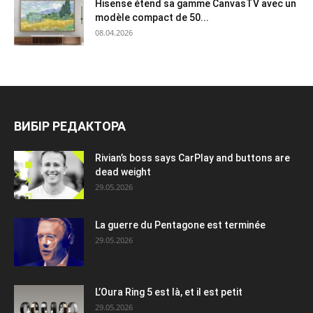
Hisense étend sa gamme CanvasTV avec un
modèle compact de 50...
08.04.2026
ВИБІР РЕДАКТОРА
Rivian’s boss says CarPlay and buttons are
dead weight
29.05.2026
La guerre du Pentagone est terminée
29.05.2026
L’Oura Ring 5 est là, et il est petit
29.05.2026