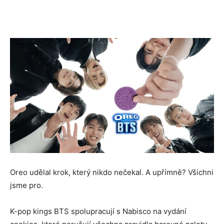
Novinek
z
Technologií
a
Oreo udělal krok, který nikdo nečekal. A upřímně? Všichni
jsme pro.
Umělé
K-pop kings BTS spolupracují s Nabisco na vydání