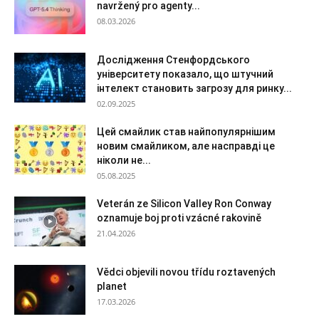
navržený pro agenty...
08.03.2026
Дослідження Стенфордського
університету показало, що штучний
інтелект становить загрозу для ринку...
02.09.2025
Цей смайлик став найпопулярнішим
новим смайликом, але насправді це
ніколи не...
05.08.2025
Veterán ze Silicon Valley Ron Conway
oznamuje boj proti vzácné rakovině
21.04.2026
Vědci objevili novou třídu roztavených
planet
17.03.2026