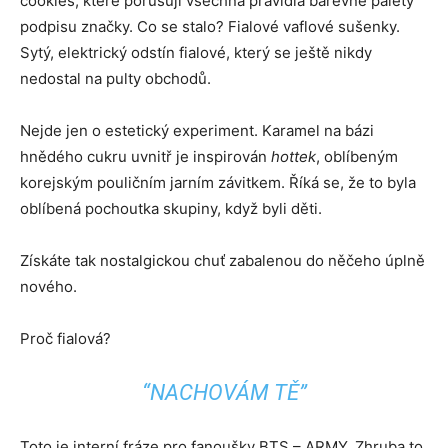
cookies, které porušují všechna pravidla barevné palety
podpisu značky. Co se stalo? Fialové vaflové sušenky.
Inteligence
Sytý, elektrický odstín fialové, který se ještě nikdy
nedostal na pulty obchodů.
Nejde jen o estetický experiment. Karamel na bázi
hnědého cukru uvnitř je inspirován
hottek
, oblíbeným
korejským pouličním jarním závitkem. Říká se, že to byla
oblíbená pochoutka skupiny, když byli děti.
Získáte tak nostalgickou chuť zabalenou do něčeho úplně
nového.
Proč fialová?
“NACHOVÁM TĚ”
Toto je interní fráze pro fanoušky BTS – ARMY. Zhruba to