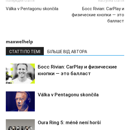
попередня стаття
наступна стаття
Válka v Pentagonu skončila
Босс Rivian: CarPlay и
физические кнопки — это
балласт
maxwelhelp
СТАТТІ ПО ТЕМІ
БІЛЬШЕ ВІД АВТОРА
Босс Rivian: CarPlay и физические
кнопки — это балласт
Válka v Pentagonu skončila
Oura Ring 5: méně není horší