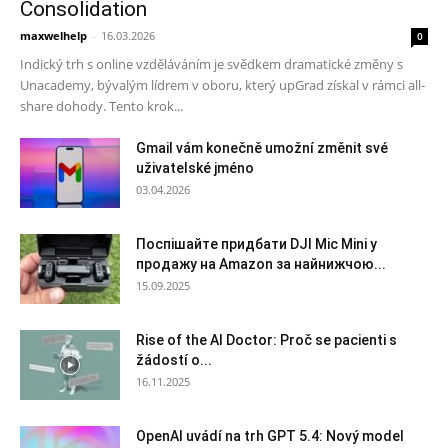
Consolidation
maxwelhelp
-
16.03.2026
0
Indický trh s online vzděláváním je svědkem dramatické změny s
Unacademy, bývalým lídrem v oboru, který upGrad získal v rámci all-
share dohody. Tento krok...
Gmail vám konečně umožní změnit své
uživatelské jméno
03.04.2026
Поспішайте придбати DJI Mic Mini у
продажу на Amazon за найнижчою...
15.09.2025
Rise of the AI Doctor: Proč se pacienti s
žádostí o...
16.11.2025
OpenAI uvádí na trh GPT 5.4: Nový model