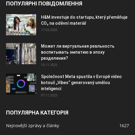
ПОПУЛЯРНІ ПОВІДОМЛЕННЯ
H&M investuje do startupu, který přeměňuje
CO₂ na oděvní materiál
17.03.2026
Может ли виртуальная реальность
воспитывать эмпатию в эпоху
разделения?
10.11.2025
Společnost Meta spustila v Evropě video
kotouč „Vibes“ generovaný umělou
inteligencí
07.11.2025
ПОПУЛЯРНА КАТЕГОРІЯ
Nejnovější zprávy a články
1627