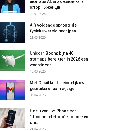
аватари AI, що оживляють
історії біженців
14.07.2025
AI’s volgende sprong: de
fysieke wereld begrijpen
21.03.2026
Unicorn Boom: bijna 40
startups bereikten in 2026 een
waarde van...
13.03.2026
Met Gmail kunt u eindelijk uw
gebruikersnaam wijzigen
03.04.2026
Hoe u van uw iPhone een
“domme telefoon” kunt maken
om...
21.04.2026