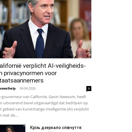
alifornië verplicht AI-veiligheids-
n privacynormen voor
taatsaannemers
xwelhelp
-
04.04.2026
0
 gouverneur van Californië, Gavin Newsom, heeft
n uitvoerend bevel uitgevaardigd dat bedrijven op
t gebied van kunstmatige intelligentie (AI) verplicht
 met de...
Крізь дзеркало співчуття: