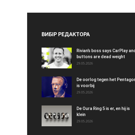
ВИБІР РЕДАКТОРА
Rivian’s boss says CarPlay an
buttons are dead weight
29.05.2026
De oorlog tegen het Pentago
is voorbij
29.05.2026
De Oura Ring 5 is er, en hij is
klein
29.05.2026