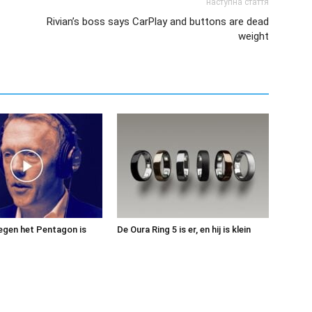
наступна стаття
Rivian’s boss says CarPlay and buttons are dead
weight
egen het Pentagon is
De Oura Ring 5 is er, en hij is klein