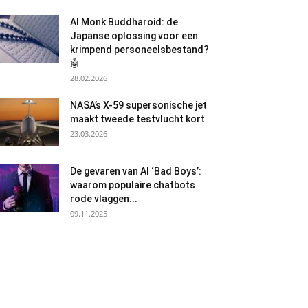
AI Monk Buddharoid: de
Japanse oplossing voor een
krimpend personeelsbestand?
🤖
28.02.2026
NASA’s X-59 supersonische jet
maakt tweede testvlucht kort
23.03.2026
De gevaren van AI ‘Bad Boys’:
waarom populaire chatbots
rode vlaggen...
09.11.2025