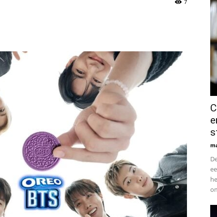
Analyse
7
van
C
e
Technologie-
s
ma
De
ee
he
om
en