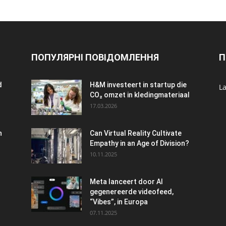
ПОПУЛЯРНІ ПОВІДОМЛЕННЯ
П
d
H&M investeert in startup die
La
CO₂ omzet in kledingmateriaal
17.03.2026
n
Can Virtual Reality Cultivate
Empathy in an Age of Division?
10.11.2025
Meta lanceert door AI
gegenereerde videofeed,
“Vibes”, in Europa
07.11.2025