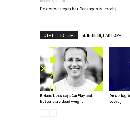
попередня стаття
De oorlog tegen het Pentagon is voorbij
СТАТТІ ПО ТЕМІ
БІЛЬШЕ ВІД АВТОРА
Rivian’s boss says CarPlay and
De oorlog t
buttons are dead weight
voorbij