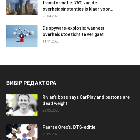
transformatie: 76% van de
overheidsinstanties is klaar voor...
25.04.2026
De spyware-explosie: wanneer
overheidstoezicht te ver gaat
11.11.2025
ВИБІР РЕДАКТОРА
Rivian’s boss says CarPlay and buttons are
dead weight
29.05.2026
Paarse Oreo’s. BTS-editie.
29.05.2026