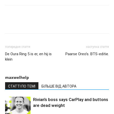
попередня стаття
наступна стаття
De Oura Ring 5 is er, en hij is
Paarse Oreo’s. BTS-editie.
klein
maxwelhelp
СТАТТІ ПО ТЕМІ
БІЛЬШЕ ВІД АВТОРА
Rivian’s boss says CarPlay and buttons
are dead weight