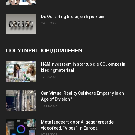
De Oura Ring 5 is er, en hij is klein
29.05.2026
ПОПУЛЯРНІ ПОВІДОМЛЕННЯ
H&M investeert in startup die CO₂ omzet in
kledingmateriaal
17.03.2026
Can Virtual Reality Cultivate Empathy in an
Age of Division?
10.11.2025
Meta lanceert door AI gegenereerde
videofeed, “Vibes”, in Europa
07.11.2025