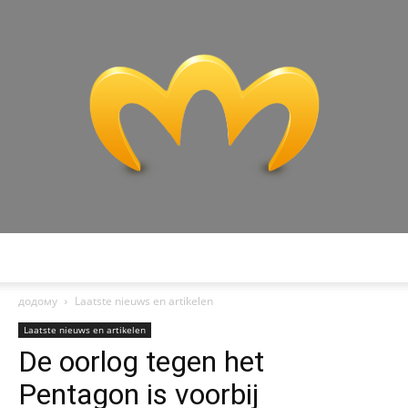
Miranda:
додому
Laatste nieuws en artikelen
Laatste nieuws en artikelen
De oorlog tegen het
Analyse
Pentagon is voorbij