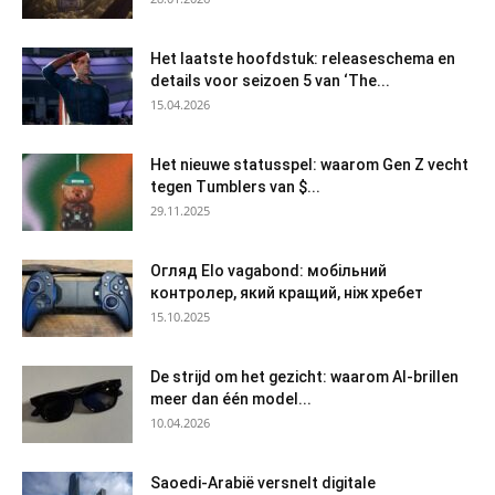
Het laatste hoofdstuk: releaseschema en
details voor seizoen 5 van ‘The...
15.04.2026
Het nieuwe statusspel: waarom Gen Z vecht
tegen Tumblers van $...
29.11.2025
Огляд Elo vagabond: мобільний
контролер, який кращий, ніж хребет
15.10.2025
De strijd om het gezicht: waarom AI-brillen
meer dan één model...
10.04.2026
Saoedi-Arabië versnelt digitale