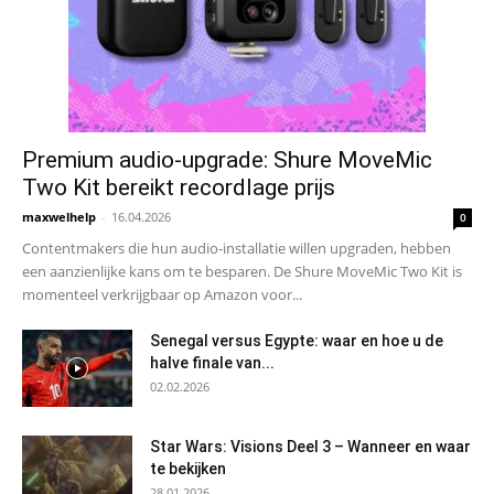
Premium audio-upgrade: Shure MoveMic
Two Kit bereikt recordlage prijs
maxwelhelp
-
16.04.2026
0
Contentmakers die hun audio-installatie willen upgraden, hebben
een aanzienlijke kans om te besparen. De Shure MoveMic Two Kit is
momenteel verkrijgbaar op Amazon voor...
Senegal versus Egypte: waar en hoe u de
halve finale van...
02.02.2026
Star Wars: Visions Deel 3 – Wanneer en waar
te bekijken
28.01.2026