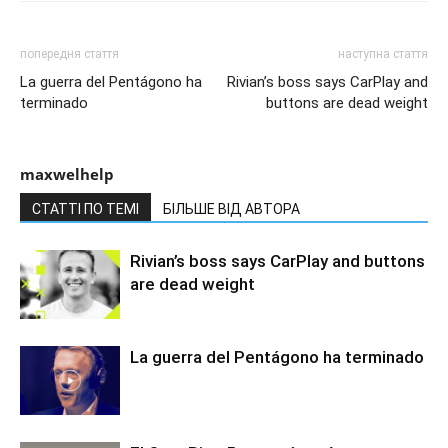
попередня стаття
наступна стаття
La guerra del Pentágono ha
Rivian’s boss says CarPlay and
terminado
buttons are dead weight
maxwelhelp
СТАТТІ ПО ТЕМІ
БІЛЬШЕ ВІД АВТОРА
Rivian’s boss says CarPlay and buttons
are dead weight
La guerra del Pentágono ha terminado