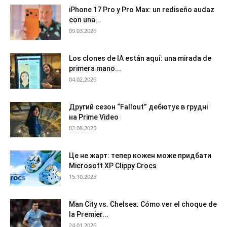
iPhone 17 Pro y Pro Max: un rediseño audaz
con una...
09.03.2026
Los clones de IA están aquí: una mirada de
primera mano...
04.02.2026
Другий сезон “Fallout” дебютує в грудні
на Prime Video
02.08.2025
Це не жарт: тепер кожен може придбати
Microsoft XP Clippy Crocs
15.10.2025
Man City vs. Chelsea: Cómo ver el choque de
la Premier...
24.01.2026