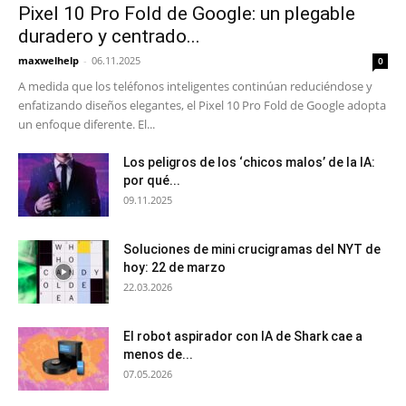
Pixel 10 Pro Fold de Google: un plegable
duradero y centrado...
maxwelhelp
-
06.11.2025
0
A medida que los teléfonos inteligentes continúan reduciéndose y
enfatizando diseños elegantes, el Pixel 10 Pro Fold de Google adopta
un enfoque diferente. El...
Los peligros de los ‘chicos malos’ de la IA:
por qué...
09.11.2025
Soluciones de mini crucigramas del NYT de
hoy: 22 de marzo
22.03.2026
El robot aspirador con IA de Shark cae a
menos de...
07.05.2026