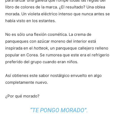
para lanzar una galleta que rompe todas las reglas del
libro de colores de la marca. ¿El resultado? Una oblea
Inteligencia
morada. Un violeta eléctrico intenso que nunca antes se
había visto en los estantes.
Artificial
No es sólo una flexión cosmética. La crema de
panqueques con azúcar moreno del interior está
inspirada en el
hotteok
, un panqueque callejero relleno
popular en Corea. Se rumorea que este era el refrigerio
preferido del grupo cuando eran niños.
Así obtienes este sabor nostálgico envuelto en algo
completamente nuevo.
¿Por qué morado?
“TE PONGO MORADO”.